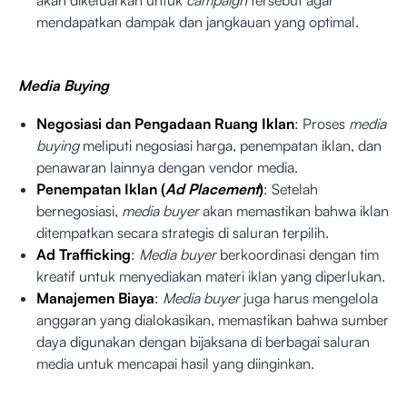
akan dikeluarkan untuk
campaign
tersebut agar
mendapatkan dampak dan jangkauan yang optimal.
Media Buying
Negosiasi dan Pengadaan Ruang Iklan
: Proses
media
buying
meliputi negosiasi harga, penempatan iklan, dan
penawaran lainnya dengan vendor media.
Penempatan Iklan (
Ad Placement
)
: Setelah
bernegosiasi,
media buyer
akan memastikan bahwa iklan
ditempatkan secara strategis di saluran terpilih.
Ad Trafficking
:
Media buyer
berkoordinasi dengan tim
kreatif untuk menyediakan materi iklan yang diperlukan.
Manajemen Biaya
:
Media buyer
juga harus mengelola
anggaran yang dialokasikan, memastikan bahwa sumber
daya digunakan dengan bijaksana di berbagai saluran
media untuk mencapai hasil yang diinginkan.