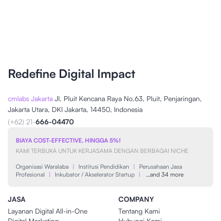
Redefine Digital Impact
cmlabs Jakarta
Jl. Pluit Kencana Raya No.63, Pluit, Penjaringan,
Jakarta Utara, DKI Jakarta, 14450, Indonesia
(+62) 21-
666-04470
BIAYA COST-EFFECTIVE, HINGGA 5%!
KAMI TERBUKA UNTUK KERJASAMA DENGAN BERBAGAI NICHE
Organisasi Waralaba
|
Institusi Pendidikan
|
Perusahaan Jasa
Profesional
|
Inkubator / Akselerator Startup
|
…and 34 more
JASA
COMPANY
Layanan Digital All-in-One
Tentang Kami
Digital Marketing
Hubungi Kami