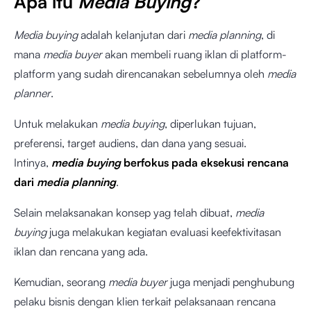
Apa itu
Media Buying
?
Media buying
adalah kelanjutan dari
media planning
, di
mana
media buyer
akan membeli ruang iklan di platform-
platform yang sudah direncanakan sebelumnya oleh
media
planner
.
Untuk melakukan
media buying
, diperlukan tujuan,
preferensi, target audiens, dan dana yang sesuai.
Intinya,
media buying
berfokus pada eksekusi rencana
dari
media planning
.
Selain melaksanakan konsep yag telah dibuat,
media
buying
juga melakukan kegiatan evaluasi keefektivitasan
iklan dan rencana yang ada.
Kemudian, seorang
media buyer
juga menjadi penghubung
pelaku bisnis dengan klien terkait pelaksanaan rencana