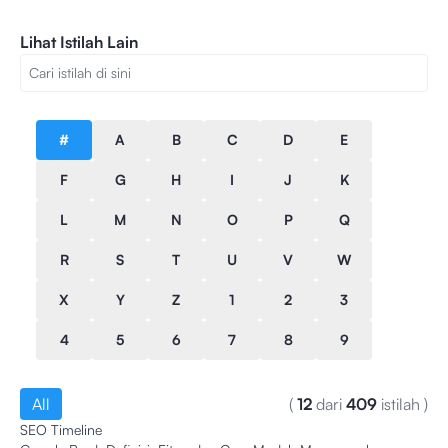
Lihat Istilah Lain
#
A
B
C
D
E
F
G
H
I
J
K
L
M
N
O
P
Q
R
S
T
U
V
W
X
Y
Z
1
2
3
4
5
6
7
8
9
All
(
12
dari
409
istilah
)
SEO Timeline