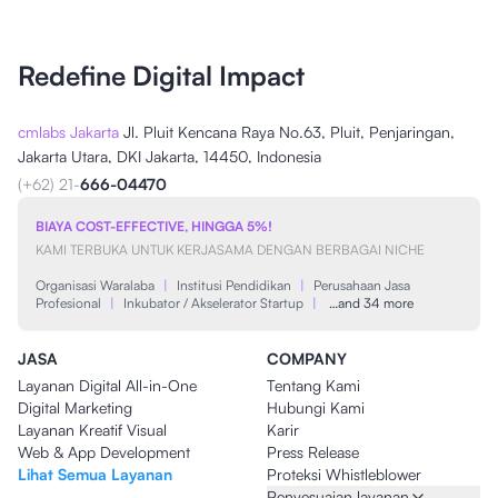
Redefine Digital Impact
cmlabs Jakarta
Jl. Pluit Kencana Raya No.63, Pluit, Penjaringan,
Jakarta Utara, DKI Jakarta, 14450, Indonesia
(+62) 21-
666-04470
BIAYA COST-EFFECTIVE, HINGGA 5%!
KAMI TERBUKA UNTUK KERJASAMA DENGAN BERBAGAI NICHE
Organisasi Waralaba
|
Institusi Pendidikan
|
Perusahaan Jasa
Profesional
|
Inkubator / Akselerator Startup
|
…and 34 more
JASA
COMPANY
Layanan Digital All-in-One
Tentang Kami
Digital Marketing
Hubungi Kami
Layanan Kreatif Visual
Karir
Web & App Development
Press Release
Lihat Semua Layanan
Proteksi Whistleblower
Penyesuaian layanan