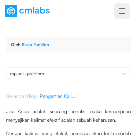
Oleh
Risca Fadillah
explore-guidelines
Beranda
Blog
Pengertian Kalimat Efektif, Ciri, Contoh, & Cara Membuatnya
Jika Anda adalah seorang penulis, maka kemampuan
menyajikan kalimat efektif adalah sebuah keharusan.
Dengan kalimat yang efektif, pembaca akan lebih mudah