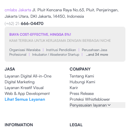
cmlabs Jakarta
Jl. Pluit Kencana Raya No.63, Pluit, Penjaringan,
Jakarta Utara, DKI Jakarta, 14450, Indonesia
(+62) 21-
666-04470
BIAYA COST-EFFECTIVE, HINGGA 5%!
KAMI TERBUKA UNTUK KERJASAMA DENGAN BERBAGAI NICHE
Organisasi Waralaba
|
Institusi Pendidikan
|
Perusahaan Jasa
Profesional
|
Inkubator / Akselerator Startup
|
…and 34 more
JASA
COMPANY
Layanan Digital All-in-One
Tentang Kami
Digital Marketing
Hubungi Kami
Layanan Kreatif Visual
Karir
Web & App Development
Press Release
Lihat Semua Layanan
Proteksi Whistleblower
Penyesuaian layanan
INFORMATION
LEGAL