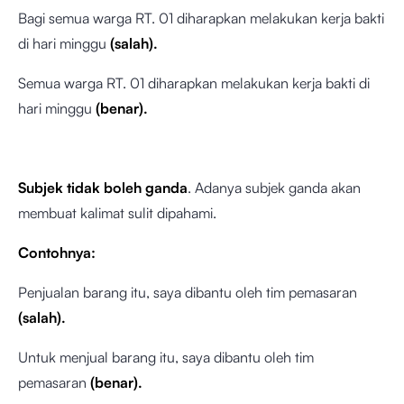
Bagi semua warga RT. 01 diharapkan melakukan kerja bakti
di hari minggu
(salah).
Semua warga RT. 01 diharapkan melakukan kerja bakti di
hari minggu
(benar).
Subjek tidak boleh ganda
. Adanya subjek ganda akan
membuat kalimat sulit dipahami.
Contohnya:
Penjualan barang itu, saya dibantu oleh tim pemasaran
(salah).
Untuk menjual barang itu, saya dibantu oleh tim
pemasaran
(benar).