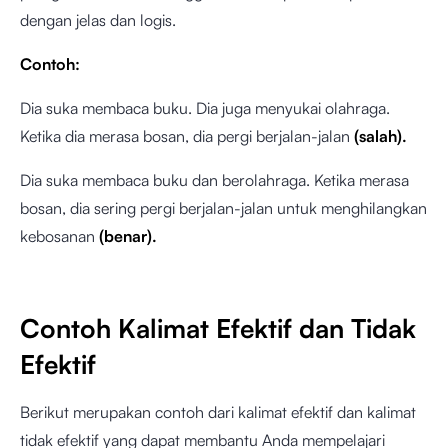
dengan jelas dan logis.
Contoh:
Dia suka membaca buku. Dia juga menyukai olahraga.
Ketika dia merasa bosan, dia pergi berjalan-jalan
(salah).
Dia suka membaca buku dan berolahraga. Ketika merasa
bosan, dia sering pergi berjalan-jalan untuk menghilangkan
kebosanan
(benar).
Contoh Kalimat Efektif dan Tidak
Efektif
Berikut merupakan contoh dari kalimat efektif dan kalimat
tidak efektif yang dapat membantu Anda mempelajari