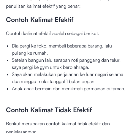
penulisan kalimat efektif yang benar:
Contoh Kalimat Efektif
Contoh kalimat efektif adalah sebagai berikut:
Dia pergi ke toko, membeli beberapa barang, lalu
pulang ke rumah.
Setelah bangun lalu sarapan roti panggang dan telur,
saya pergi ke gym untuk berolahraga.
Saya akan melakukan perjalanan ke luar negeri selama
dua minggu mulai tanggal 1 bulan depan.
Anak-anak bermain dan menikmati permainan di taman.
Contoh Kalimat Tidak Efektif
Berikut merupakan contoh kalimat tidak efektif dan
penjelasannya: