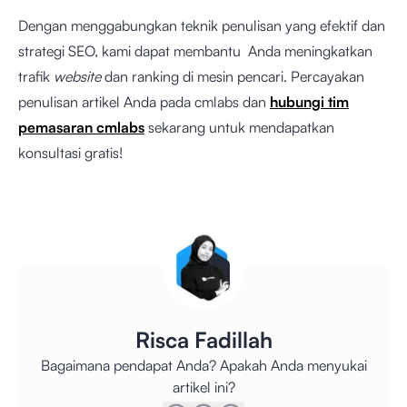
Dengan menggabungkan teknik penulisan yang efektif dan
strategi SEO, kami dapat membantu Anda meningkatkan
trafik
website
dan ranking di mesin pencari. Percayakan
penulisan artikel Anda pada cmlabs dan
hubungi tim
pemasaran cmlabs
sekarang untuk mendapatkan
konsultasi gratis!
Risca Fadillah
Bagaimana pendapat Anda? Apakah Anda menyukai
artikel ini?