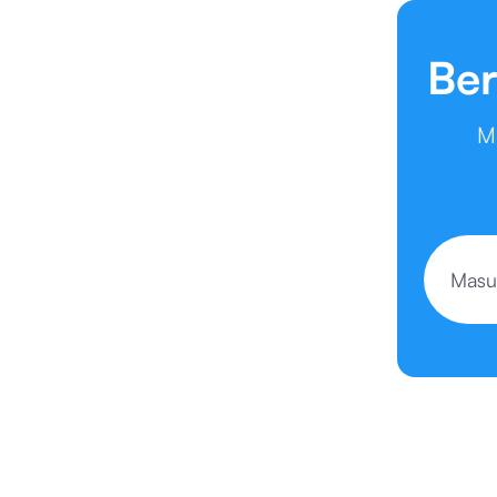
Ber
M