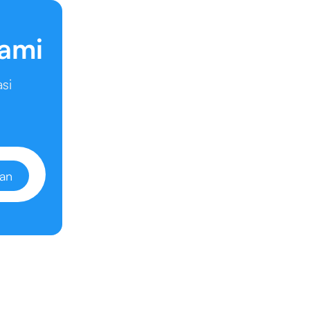
kami
si
an