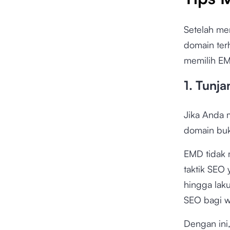
Setelah me
domain te
memilih EM
1. Tunj
Jika Anda 
domain buk
EMD tidak 
taktik SEO 
hingga lak
SEO bagi w
Dengan ini