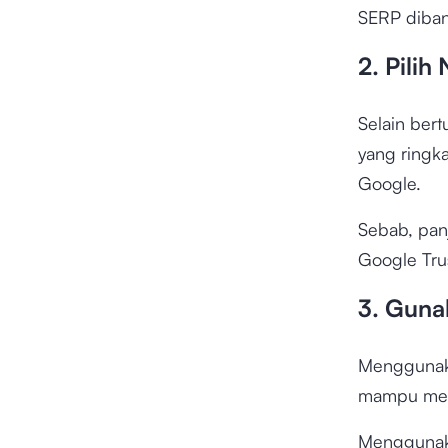
SERP diban
2. Pili
Selain ber
yang ringka
Google.
Sebab, pan
Google Tru
3. Guna
Menggunaka
mampu memb
Menggunaka