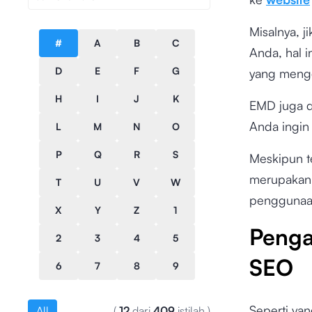
Misalnya, 
#
A
B
C
Anda, hal 
D
E
F
G
yang menge
H
I
J
K
EMD juga di
Anda ingin 
L
M
N
O
P
Q
R
S
Meskipun t
merupakan 
T
U
V
W
penggunaa
X
Y
Z
1
Penga
2
3
4
5
SEO
6
7
8
9
Seperti ya
All
(
12
dari
409
istilah
)