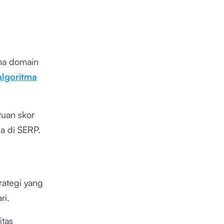
ama domain
algoritma
tuan skor
a di SERP.
rategi yang
ri.
tas