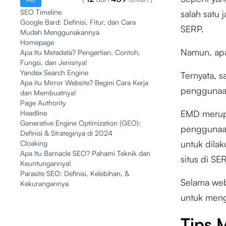
SEO Timeline
salah satu 
Google Bard: Definisi, Fitur, dan Cara
SERP.
Mudah Menggunakannya
Homepage
Namun, apa
Apa Itu Metadata? Pengertian, Contoh,
Fungsi, dan Jenisnya!
Yandex Search Engine
Ternyata, 
Apa itu Mirror Website? Begini Cara Kerja
penggunaan
dan Membuatnya!
Page Authority
EMD merupa
Headline
Generative Engine Optimization (GEO):
penggunaa
Definisi & Strateginya di 2024
untuk dila
Cloaking
Apa Itu Barnacle SEO? Pahami Teknik dan
situs di SE
Keuntungannya!
Parasite SEO: Definisi, Kelebihan, &
Selama web
Kekurangannya
untuk meng
Tips 