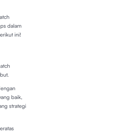
atch
tips dalam
ikut ini!
atch
but.
 dengan
yang baik,
ng strategi
eratas