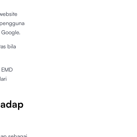
website
a pengguna
 Google.
as bila
n EMD
ari
hadap
gap sebagai