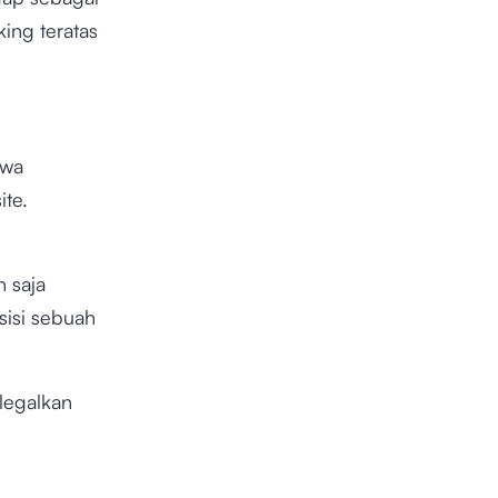
king teratas
hwa
te.
 saja
sisi sebuah
legalkan