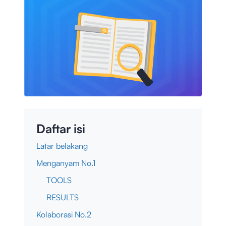
Daftar isi
Latar belakang
Menganyam No.1
TOOLS
RESULTS
Kolaborasi No.2