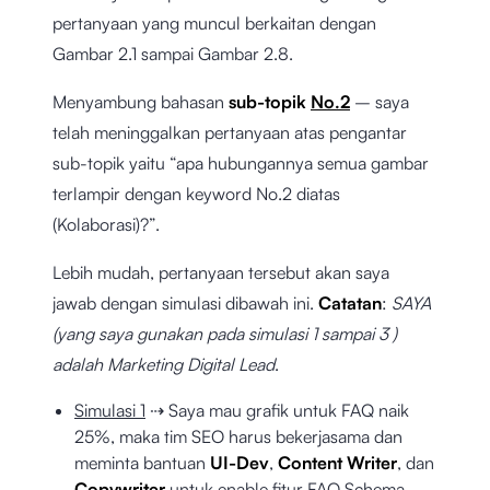
pertanyaan yang muncul berkaitan dengan
Gambar 2.1 sampai Gambar 2.8.
Menyambung bahasan
sub-topik
No.2
– saya
telah meninggalkan pertanyaan atas pengantar
sub-topik yaitu “apa hubungannya semua gambar
terlampir dengan keyword No.2 diatas
(Kolaborasi)?”.
Lebih mudah, pertanyaan tersebut akan saya
jawab dengan simulasi dibawah ini.
Catatan
:
SAYA
(yang saya gunakan pada simulasi 1 sampai 3 )
adalah Marketing Digital Lead
.
Simulasi 1
⇢ Saya mau grafik untuk FAQ naik
25%, maka tim SEO harus bekerjasama dan
meminta bantuan
UI-Dev
,
Content Writer
, dan
Copywriter
untuk enable fitur FAQ Schema.