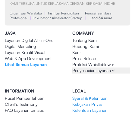
KAMI TERBUKA UNTUK KERJASAMA DENGAN BERBAGAI NICHE
Organisasi Waralaba
|
Institusi Pendidikan
|
Perusahaan Jasa
Profesional
|
Inkubator / Akselerator Startup
|
…and 34 more
JASA
COMPANY
Layanan Digital All-in-One
Tentang Kami
Digital Marketing
Hubungi Kami
Layanan Kreatif Visual
Karir
Web & App Development
Press Release
Lihat Semua Layanan
Proteksi Whistleblower
Penyesuaian layanan
INFORMATION
LEGAL
Pusat Pemberitahuan
Syarat & Ketentuan
Client's Testimony
Kebijakan Privasi
FAQ Layanan cmlabs
Ketentuan Layanan