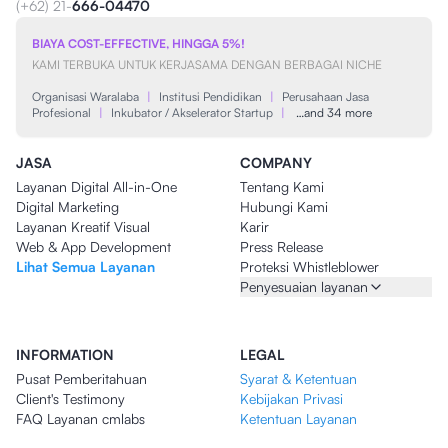
(+62) 21-
666-04470
BIAYA COST-EFFECTIVE, HINGGA 5%!
KAMI TERBUKA UNTUK KERJASAMA DENGAN BERBAGAI NICHE
Organisasi Waralaba
|
Institusi Pendidikan
|
Perusahaan Jasa
Profesional
|
Inkubator / Akselerator Startup
|
…and 34 more
JASA
COMPANY
Layanan Digital All-in-One
Tentang Kami
Digital Marketing
Hubungi Kami
Layanan Kreatif Visual
Karir
Web & App Development
Press Release
Lihat Semua Layanan
Proteksi Whistleblower
Penyesuaian layanan
INFORMATION
LEGAL
Pusat Pemberitahuan
Syarat & Ketentuan
Client's Testimony
Kebijakan Privasi
FAQ Layanan cmlabs
Ketentuan Layanan