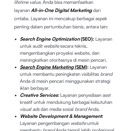
lifetime value
, Anda bisa memanfaatkan
layanan
All-in-One
Digital Marketing
dari
cmlabs. Layanan ini mencakup berbagai aspek
penting dalam pertumbuhan bisnis, antara lain:
Search Engine Optimization
(SEO):
Layanan
untuk audit
website
secara teknis,
mengembangkan proyeksi website, dan
meningkatkan otoritasnya di mesin pencari.
Search Engine Marketing
(SEM)
:
Layanan
untuk membantu peningkatan visibilitas
brand
Anda di mesin pencari menggunakan strategi
iklan berbayar.
Creative Services
:
Layanan penyediaan aset
kreatif untuk mendukung berbagai kebutuhan
visual ads
dan media sosial
brand
Anda.
Website Development & Management
:
Layanan pengembangan
website
untuk
membantu
brand
Anda tampil lebih profesional