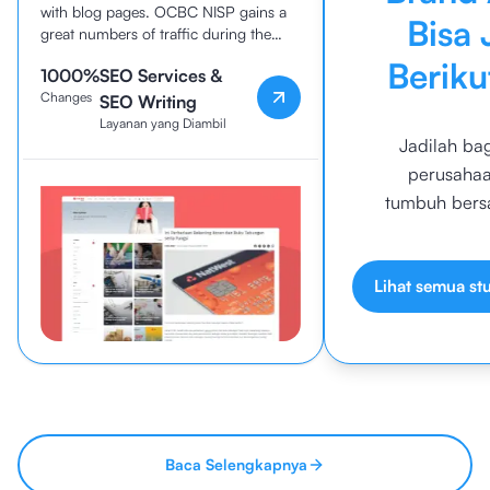
with blog pages. OCBC NISP gains a
Bisa 
great numbers of traffic during the
collaboration
Beriku
1000%
SEO Services &
Changes
SEO Writing
Layanan yang Diambil
Jadilah bag
perusaha
tumbuh bers
Lihat semua st
Baca Selengkapnya