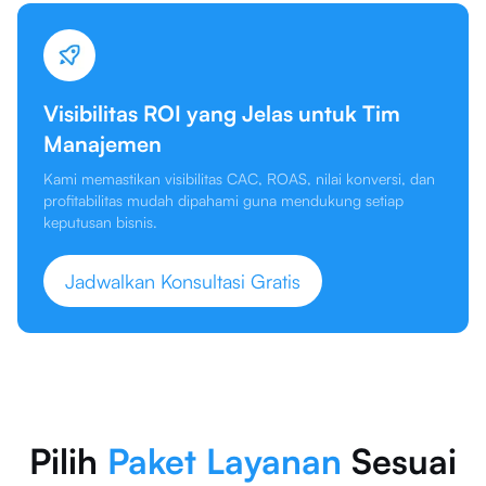
Visibilitas ROI yang Jelas untuk Tim
Manajemen
Kami memastikan visibilitas CAC, ROAS, nilai konversi, dan
profitabilitas mudah dipahami guna mendukung setiap
keputusan bisnis.
Jadwalkan Konsultasi Gratis
Pilih
Paket Layanan
Sesuai