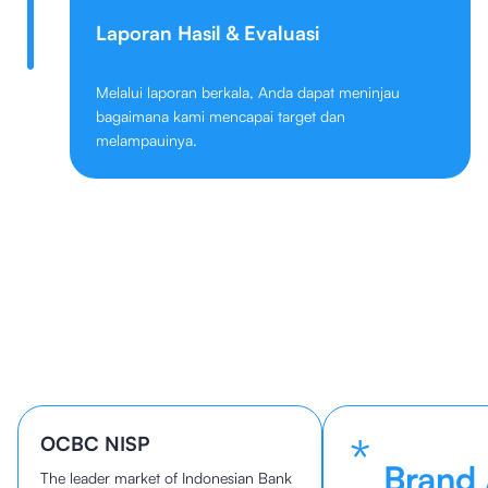
Laporan Hasil & Evaluasi
Melalui laporan berkala, Anda dapat meninjau
bagaimana kami mencapai target dan
melampauinya.
40+ Perusahaan Sukses Tumbuh
bersama cmlabs
*
OCBC NISP
Brand
The leader market of Indonesian Bank