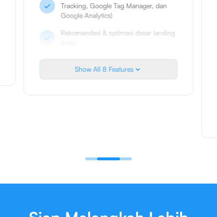
Tracking, Google Tag Manager, dan
Google Analytics)
Rekomendasi & optimasi dasar landing
page
Pengembangan ad copywriting
Show All
8
Features
Riset keyword
Laporan performa mingguan &
bulanan