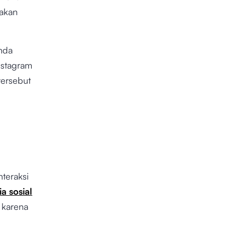
akan
nda
nstagram
tersebut
teraksi
a sosial
 karena