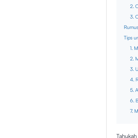
2. 
3. 
Rumus
Tips u
1. 
2. 
3. 
4. 
5. A
6. 
7. 
Tahukah 