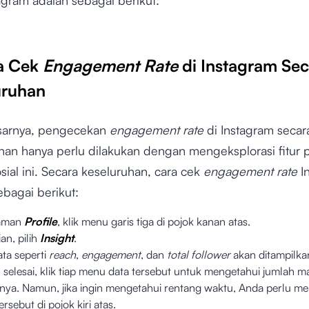
ra Cek
Engagement Rate
di Instagram Sec
uruhan
sarnya, pengecekan
engagement rate
di Instagram secar
han hanya perlu dilakukan dengan mengeksplorasi fitur 
sial ini. Secara keseluruhan, cara cek
engagement rate
I
ebagai berikut:
laman
Profile
, klik menu garis tiga di pojok kanan atas.
an, pilih
Insight
.
ata seperti
reach
,
engagement
, dan
total follower
akan ditampilka
 selesai, klik tiap menu data tersebut untuk mengetahui jumlah m
nya. Namun, jika ingin mengetahui rentang waktu, Anda perlu me
rsebut di pojok kiri atas.