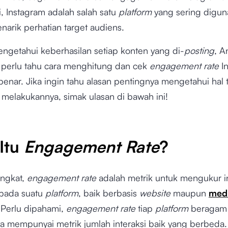
i, Instagram adalah salah satu
platform
yang sering digun
narik perhatian target audiens.
ngetahui keberhasilan setiap konten yang di-
posting
, A
 perlu tahu cara menghitung dan cek
engagement rate
I
enar. Jika ingin tahu alasan pentingnya mengetahui hal 
 melakukannya, simak ulasan di bawah ini!
Itu
Engagement Rate
?
ingkat,
engagement rate
adalah metrik untuk mengukur in
 pada suatu
platform
, baik berbasis
website
maupun
medi
. Perlu dipahami,
engagement rate
tiap
platform
beragam
 mempunyai metrik jumlah interaksi baik yang berbeda.