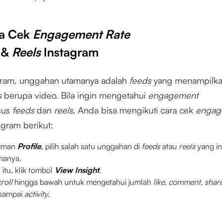
ra Cek
Engagement Rate
s
&
Reels
Instagram
gram, unggahan utamanya adalah
feeds
yang menampilka
s
berupa video. Bila ingin mengetahui
engagement
sus
feeds
dan
reels
, Anda bisa mengikuti cara cek
engag
agram berikut:
laman
Profile
, pilih salah satu unggahan di
feeds
atau
reels
yang in
manya.
 itu, klik tombol
View Insight
.
croll
hingga bawah untuk mengetahui jumlah
like
,
comment
,
share
 sampai
activity.