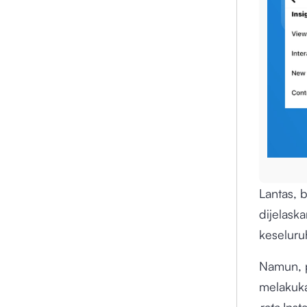
Lantas, 
dijelask
keseluru
Namun, 
melakuka
rate
Inst