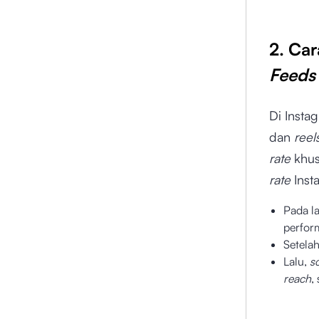
2. Ca
Feed
Di Insta
dan
reel
rate
khu
rate
Inst
Pada 
perfor
Setelah
Lalu,
s
reach
,