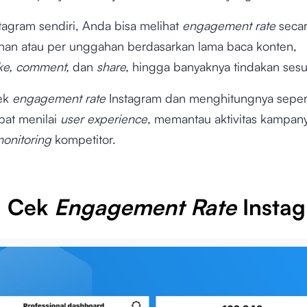
tagram sendiri, Anda bisa melihat
engagement rate
seca
han atau per unggahan berdasarkan lama baca konten,
ike, comment,
dan
share,
hingga banyaknya tindakan ses
cek
engagement rate
Instagram dan menghitungnya seperti
pat menilai
user experience
, memantau aktivitas kampany
onitoring
kompetitor.
a Cek
Engagement Rate
Insta