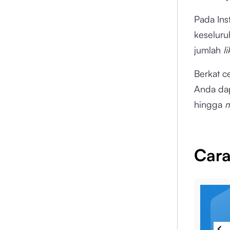
Pada Ins
keseluru
jumlah
l
Berkat 
Anda da
hingga
m
Car