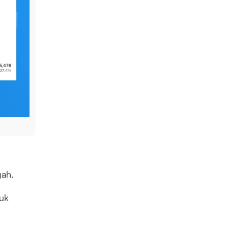
i
gah.
uk