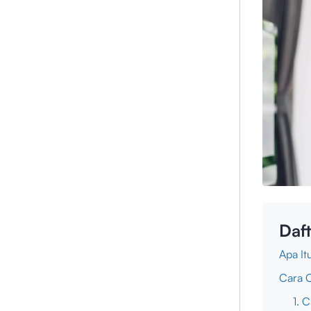
Daft
Apa It
Cara 
1. 