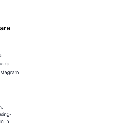
ara
a
pada
nstagram
n.
asing-
milih