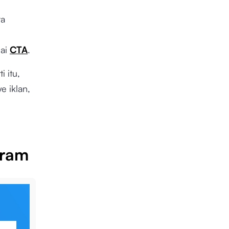
ra
uai
CTA
.
 itu,
e iklan,
gram