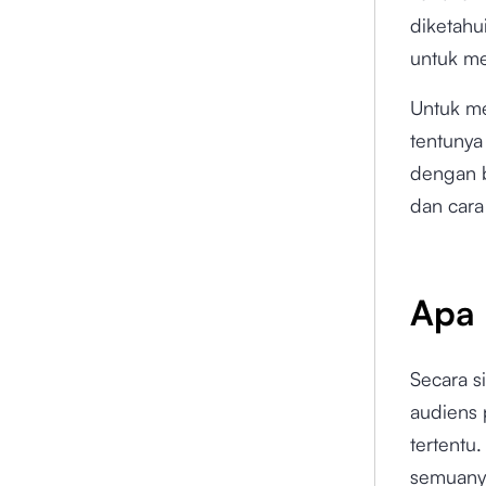
diketahu
untuk me
Untuk me
tentunya
dengan b
dan cara
Apa 
Secara s
audiens
tertentu
semuanya