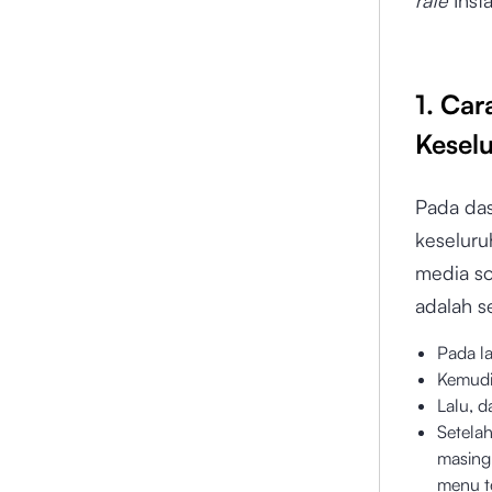
1. Ca
Kesel
Pada da
keseluru
media so
adalah s
Pada 
Kemudi
Lalu, d
Setelah
masing
menu te