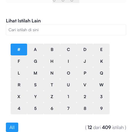
Lihat Istilah Lain
#
A
B
C
D
E
F
G
H
I
J
K
L
M
N
O
P
Q
R
S
T
U
V
W
X
Y
Z
1
2
3
4
5
6
7
8
9
All
(
12
dari
409
istilah
)