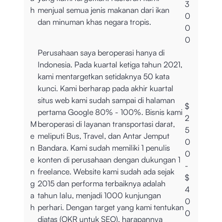
3
h
menjual semua jenis makanan dari ikan
0
dan minuman khas negara tropis.
0
0
Perusahaan saya beroperasi hanya di
Indonesia. Pada kuartal ketiga tahun 2021,
kami mentargetkan setidaknya 50 kata
kunci. Kami berharap pada akhir kuartal
situs web kami sudah sampai di halaman
$
pertama Google 80% - 100%. Bisnis kami
2
M
beroperasi di layanan transportasi darat,
5
e
meliputi Bus, Travel, dan Antar Jemput
0
n
Bandara. Kami sudah memiliki 1 penulis
0
e
konten di perusahaan dengan dukungan 1
-
n
freelance. Website kami sudah ada sejak
$
g
2015 dan performa terbaiknya adalah
4
a
tahun lalu, menjadi 1000 kunjungan
0
h
perhari. Dengan target yang kami tentukan
0
diatas (OKR untuk SEO), harapannya