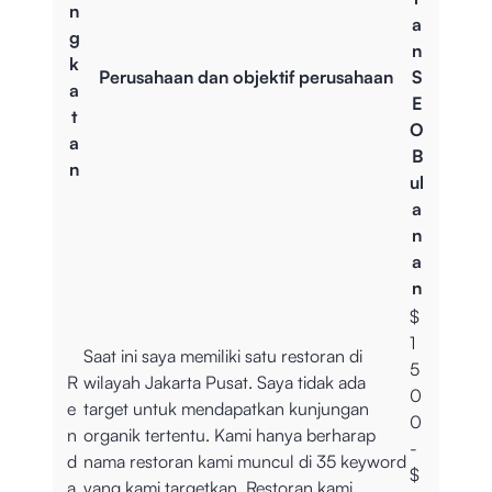
n
a
g
n
k
Perusahaan dan objektif perusahaan
S
a
E
t
O
a
B
n
ul
a
n
a
n
$
1
Saat ini saya memiliki satu restoran di
5
R
wilayah Jakarta Pusat. Saya tidak ada
0
e
target untuk mendapatkan kunjungan
0
n
organik tertentu. Kami hanya berharap
-
d
nama restoran kami muncul di 35 keyword
$
a
yang kami targetkan. Restoran kami