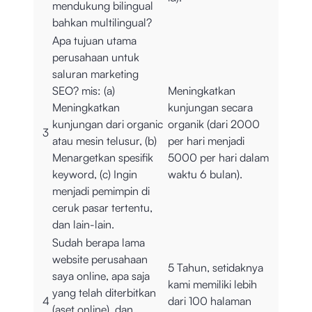
mendukung bilingual
bahkan multilingual?
Apa tujuan utama
perusahaan untuk
saluran marketing
SEO? mis: (a)
Meningkatkan
Meningkatkan
kunjungan secara
kunjungan dari organic
organik (dari 2000
3
atau mesin telusur, (b)
per hari menjadi
Menargetkan spesifik
5000 per hari dalam
keyword, (c) Ingin
waktu 6 bulan).
menjadi pemimpin di
ceruk pasar tertentu,
dan lain-lain.
Sudah berapa lama
website perusahaan
5 Tahun, setidaknya
saya online, apa saja
kami memiliki lebih
yang telah diterbitkan
4
dari 100 halaman
(aset online), dan