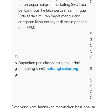
0
tahun depan saluran marketing SEO bisa
berkontribusi ke laba perusahaan hingga
10% serta simultan dapat mengurangi
anggaran iklan berbayar di mesin pencari
atau SEM.
$
3
0
0
Ti
0
n
Dapankan penjelasan lebih lanjut dari
-
g
marketing kami?
hubungi sekarang
$
gi
1
0
0
0
0
Data yang kami lampirkan merupakan hasil analisa