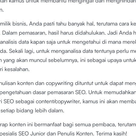
an kamus untuk membantu mengingat dan menghindari
n.
ilik bisnis, Anda pasti tahu banyak hal, terutama cara ke
 Dalam pemasaran, hasil harus didahulukan. Jadi Anda 
analisis data kapan saja untuk mengetahui di mana mere
a. Sekali lagi, untuk menganalisa data tentunya perlu 
ilah yang akan muncul sebelumnya, ini sebagai upaya untu
i kesalahan.
enulisan konten dan copywriting dituntut untuk dapat me
a pengetahuan dasar pemasaran SEO. Untuk memudahka
i SEO sebagai content/copywriter, kamus ini akan mem
etiap bidang lebih dalam.
rap konten ini bermanfaat bagi semua pembaca, teruta
Spesialis SEO Junior dan Penulis Konten. Terima kasih!