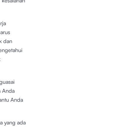
 kesalahan
rja
harus
k dan
mengetahui
k
nguasai
n Anda
bantu Anda
ma yang ada