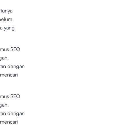
ntunya
ebelum
ua yang
 kamus SEO
gah.
itan dengan
 mencari
 kamus SEO
gah.
itan dengan
 mencari