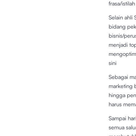
frasa/istil
Selain ahl
bidang peke
bisnis/peru
menjadi top
mengoptima
sini
Sebagai ma
marketing 
hingga pen
harus memah
Sampai hari
semua salur