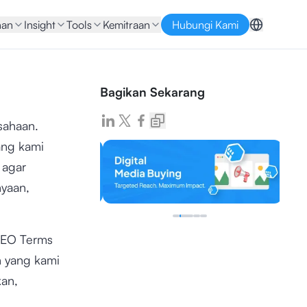
nan
Insight
Tools
Kemitraan
Hubungi Kami
Bagikan Sekarang
sahaan.
ang kami
 agar
nyaan,
 SEO Terms
n yang kami
kan,