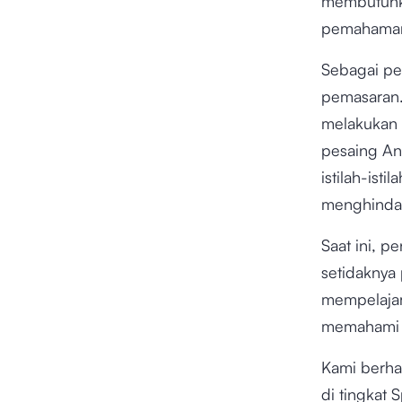
membutuhk
pemahama
Sebagai pem
pemasaran.
melakukan 
pesaing And
istilah-ist
menghindar
Saat ini, p
setidakny
mempelajar
memahami s
Kami berha
di tingkat 