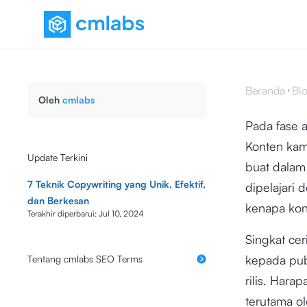
Beranda
Bl
Oleh
cmlabs
Pada fase 
Konten kamu
Update Terkini
buat dalam 
7 Teknik Copywriting yang Unik, Efektif,
dipelajari 
dan Berkesan
kenapa kont
Terakhir diperbarui:
Jul 10, 2024
Singkat ce
kepada pub
Tentang cmlabs SEO Terms
rilis. Hara
terutama ol