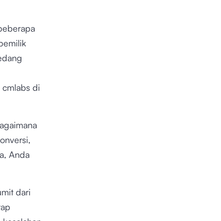
 beberapa
pemilik
sedang
 cmlabs di
bagaimana
onversi,
a, Anda
mit dari
tap