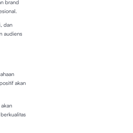
an brand
esional.
i, dan
n audiens
sahaan
ositif akan
 akan
berkualitas