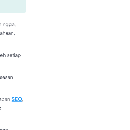
hingga,
ahaan,
leh setiap
ksesan
rapan
SEO
,
k
yang