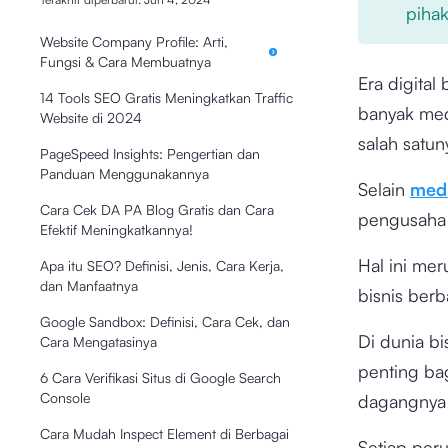
pihak
Website Company Profile: Arti,
Fungsi & Cara Membuatnya
Era digital
14 Tools SEO Gratis Meningkatkan Traffic
banyak med
Website di 2024
salah satu
PageSpeed Insights: Pengertian dan
Panduan Menggunakannya
Selain
medi
Cara Cek DA PA Blog Gratis dan Cara
pengusaha 
Efektif Meningkatkannya!
Hal ini me
Apa itu SEO? Definisi, Jenis, Cara Kerja,
dan Manfaatnya
bisnis berba
Google Sandbox: Definisi, Cara Cek, dan
Di dunia bi
Cara Mengatasinya
penting b
6 Cara Verifikasi Situs di Google Search
Console
dagangnya
Cara Mudah Inspect Element di Berbagai
Setiap pe