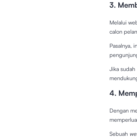
3. Memb
Melalui we
calon pela
Pasalnya, 
pengunjung
Jika sudah
mendukung
4. Memp
Dengan mem
memperluas
Sebuah
we