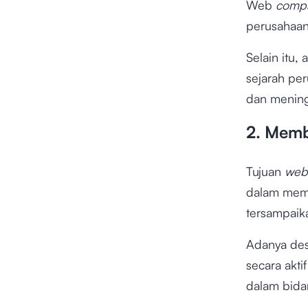
Web
compa
perusahaan
Selain itu,
sejarah p
dan mening
2. Memb
Tujuan
webs
dalam memb
tersampaik
Adanya des
secara akti
dalam bida