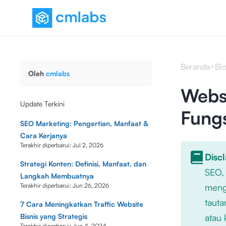
Beranda
Bl
Oleh
cmlabs
Websi
Update Terkini
Fung
SEO Marketing: Pengertian, Manfaat &
Cara Kerjanya
Terakhir diperbarui:
Jul 2, 2026
Disc
Strategi Konten: Definisi, Manfaat, dan
SEO,
Langkah Membuatnya
Terakhir diperbarui:
Jun 26, 2026
mengu
tauta
7 Cara Meningkatkan Traffic Website
Bisnis yang Strategis
atau 
Terakhir diperbarui:
Jun 4, 2024