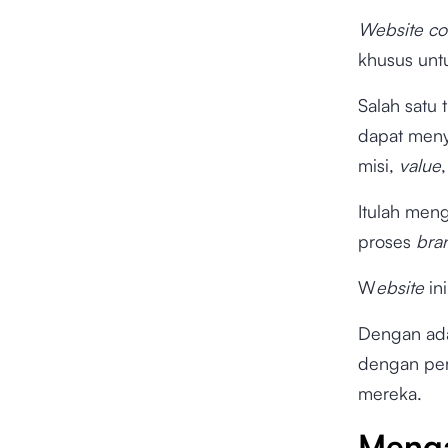
Website co
khusus un
Salah satu
dapat meny
misi,
value
Itulah men
proses
bra
W
ebsite
in
Dengan adan
dengan per
mereka.
Meng