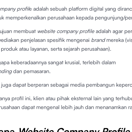
mpany profil
e adalah sebuah platform digital yang diran
tuk memperkenalkan perusahaan kepada pengunjung/p
 tujuan membuat
website company profile
adalah agar pe
ediakan penjelasan spesifik mengenai
brand
mereka (vis
, produk atau layanan, serta sejarah perusahaan).
gapa keberadaannya sangat krusial, terlebih dalam
nding
dan pemasaran.
i juga dapat berperan sebagai media pembangun keperc
ya profil ini, klien atau pihak eksternal lain yang terhu
usahaan dapat mengenal lebih jauh dan menanamkan ra
apa
Website Company Profile