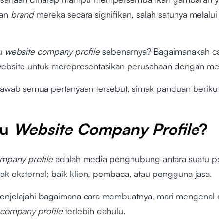
kan
brand
mereka secara signifikan, salah satunya melalu
tu
website company profile
sebenarnya? Bagaimanakah c
bsite untuk merepresentasikan perusahaan dengan me
awab semua pertanyaan tersebut, simak panduan beriku
tu
Website Company Profile
?
mpany profile
adalah media penghubung antara suatu p
ak eksternal; baik klien, pembaca, atau pengguna jasa.
njelajahi bagaimana cara membuatnya, mari mengenal 
 company profile
terlebih dahulu.