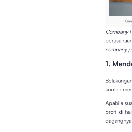
Gam
Company P
perusahaan
company pr
1. Mend
Belakangan
konten mena
Apabila su
profil di 
dagangnya