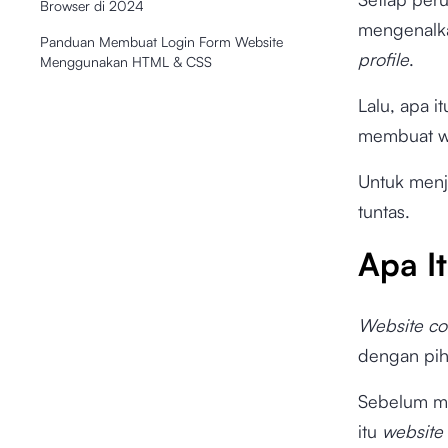
Browser di 2024
mengenal
Panduan Membuat Login Form Website
profile
.
Menggunakan HTML & CSS
Lalu, apa i
membuat we
Untuk menj
tuntas.
Apa I
Website co
dengan pih
Sebelum me
itu
website