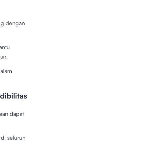
ung dengan
antu
aan.
dalam
ibilitas
aan dapat
 di seluruh