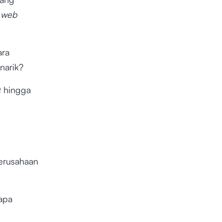
i
web
ara
narik?
t hingga
erusahaan
apa