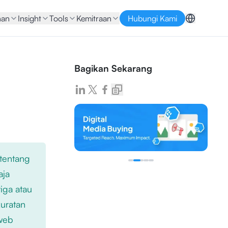
nan
Insight
Tools
Kemitraan
Hubungi Kami
Bagikan Sekarang
 tentang
aja
iga atau
kuratan
 web