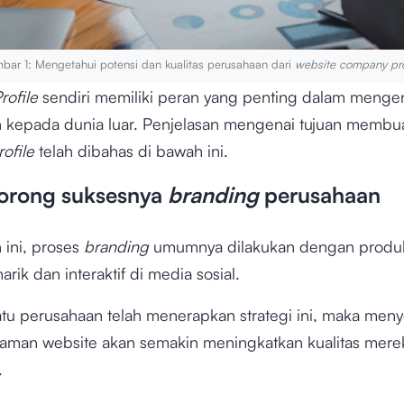
bar 1: Mengetahui potensi dan kualitas perusahaan dari
website company pro
rofile
sendiri memiliki peran yang penting dalam menge
 kepada dunia luar. Penjelasan mengenai tujuan membu
ofile
telah dibahas di bawah ini.
orong suksesnya
branding
perusahaan
 ini, proses
branding
umumnya dilakukan dengan produk
rik dan interaktif di media sosial.
atu perusahaan telah menerapkan strategi ini, maka men
halaman website akan semakin meningkatkan kualitas mere
.