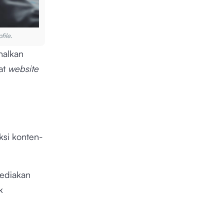
file
.
nalkan
at
website
si konten-
yediakan
k