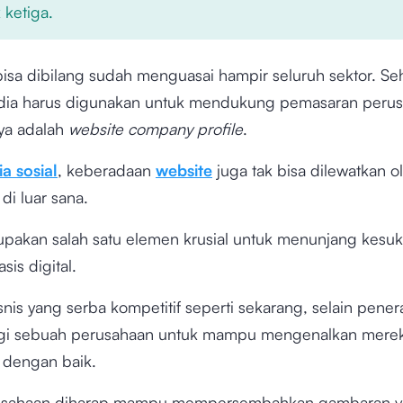
 ketiga.
 bisa dibilang sudah menguasai hampir seluruh sektor. Se
ia harus digunakan untuk mendukung pemasaran perus
nya adalah
website
company profile
.
a sosial
, keberadaan
website
juga tak bisa dilewatkan o
di luar sana.
rupakan salah satu elemen krusial untuk menunjang kesu
sis digital.
snis yang serba kompetitif seperti sekarang, selain pene
agi sebuah perusahaan untuk mampu mengenalkan mere
 dengan baik.
rusahaan diharap mampu mempersembahkan gambaran 