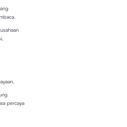
cang
embaca.
rusahaan
i,
ayaan.
bung
sa percaya