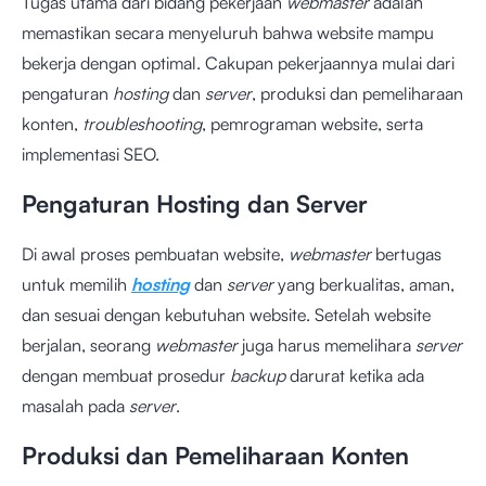
Tugas utama dari bidang pekerjaan
webmaster
adalah
memastikan secara menyeluruh bahwa website mampu
bekerja dengan optimal. Cakupan pekerjaannya mulai dari
pengaturan
hosting
dan
server
, produksi dan pemeliharaan
konten,
troubleshooting
, pemrograman website, serta
implementasi SEO.
Pengaturan Hosting dan Server
Di awal proses pembuatan website,
webmaster
bertugas
untuk memilih
hosting
dan
server
yang berkualitas, aman,
dan sesuai dengan kebutuhan website. Setelah website
berjalan, seorang
webmaster
juga harus memelihara
server
dengan membuat prosedur
backup
darurat ketika ada
masalah pada
server
.
Produksi dan Pemeliharaan Konten