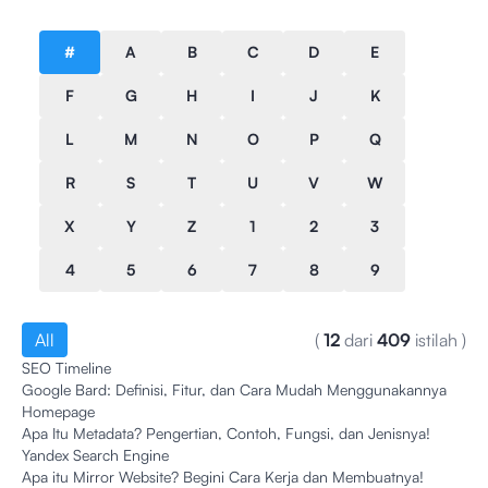
#
A
B
C
D
E
F
G
H
I
J
K
L
M
N
O
P
Q
R
S
T
U
V
W
X
Y
Z
1
2
3
4
5
6
7
8
9
All
(
12
dari
409
istilah
)
SEO Timeline
Google Bard: Definisi, Fitur, dan Cara Mudah Menggunakannya
Homepage
Apa Itu Metadata? Pengertian, Contoh, Fungsi, dan Jenisnya!
Yandex Search Engine
Apa itu Mirror Website? Begini Cara Kerja dan Membuatnya!