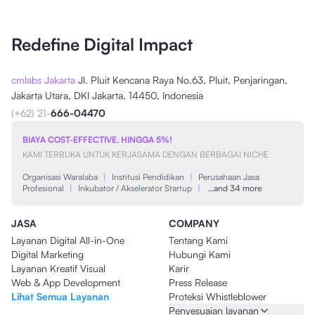
Redefine Digital Impact
cmlabs Jakarta
Jl. Pluit Kencana Raya No.63, Pluit, Penjaringan,
Jakarta Utara, DKI Jakarta, 14450, Indonesia
(+62) 21-
666-04470
BIAYA COST-EFFECTIVE, HINGGA 5%!
KAMI TERBUKA UNTUK KERJASAMA DENGAN BERBAGAI NICHE
Organisasi Waralaba
|
Institusi Pendidikan
|
Perusahaan Jasa
Profesional
|
Inkubator / Akselerator Startup
|
…and 34 more
JASA
COMPANY
Layanan Digital All-in-One
Tentang Kami
Digital Marketing
Hubungi Kami
Layanan Kreatif Visual
Karir
Web & App Development
Press Release
Lihat Semua Layanan
Proteksi Whistleblower
Penyesuaian layanan