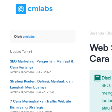
Beranda
Bl
Oleh
cmlabs
Web S
Update Terkini
Cara
SEO Marketing: Pengertian, Manfaat &
Cara Kerjanya
Terakhir diperbarui:
Jul 2, 2026
Disc
Strategi Konten: Definisi, Manfaat, dan
SEO,
Langkah Membuatnya
Terakhir diperbarui:
Jun 26, 2026
mengu
tauta
7 Cara Meningkatkan Traffic Website
Bisnis yang Strategis
atau 
Terakhir diperbarui:
Jun 4, 2024