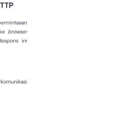
HTTP
permintaaan
 ke
browser
Respons ini
rkomunikasi