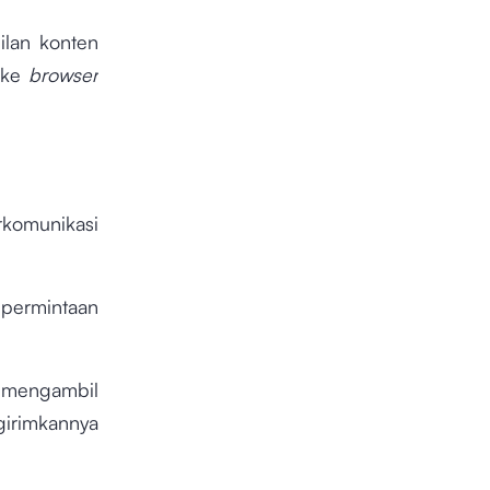
ilan konten
 ke
browser
rkomunikasi
permintaan
 mengambil
girimkannya