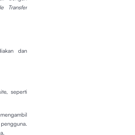
le Transfer
diakan dan
te, seperti
n mengambil
 pengguna.
ka.