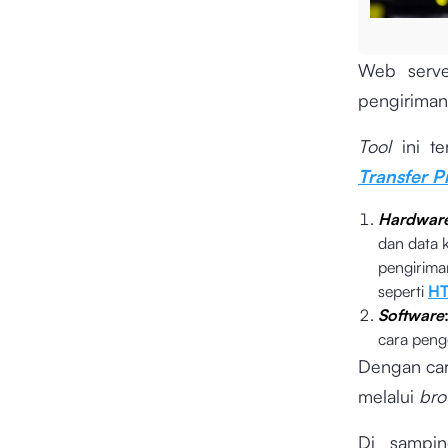
Web serv
pengiriman 
Tool
ini t
Transfer P
Hardwar
dan data 
pengirima
seperti
H
Software
cara peng
Dengan car
melalui
bro
Di sampi