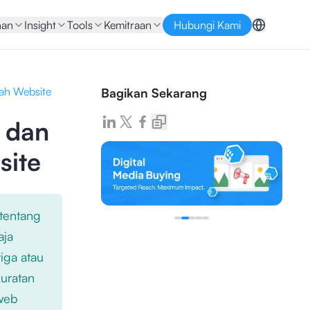
nan
Insight
Tools
Kemitraan
Hubungi Kami
uah Website
Bagikan Sekarang
, dan
site
 tentang
aja
iga atau
kuratan
 web