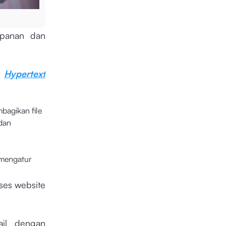
mpanan dan
n
Hypertext
bagikan file
 dan
 mengatur
ses website
ail dengan