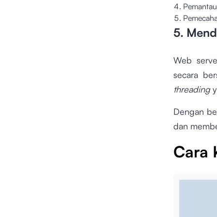
Pemantau
Pemecaha
5. Men
Web serve
secara ber
threading
y
Dengan beg
dan member
Cara 