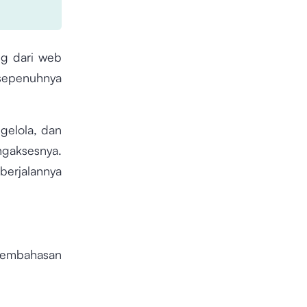
ing dari web
 sepenuhnya
gelola, dan
ngaksesnya.
berjalannya
 pembahasan