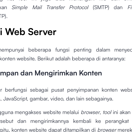
akan
Simple Mail Transfer Protocol
(SMTP) dan
Fi
TP).
i Web Server
mempunyai beberapa fungsi penting dalam menye
konten website. Berikut adalah beberapa di antaranya:
impan dan Mengirimkan Konten
 berfungsi sebagai pusat penyimpanan konten websi
 JavaScript, gambar, video, dan lain sebagainya.
gguna mengakses website melalui
browser
,
tool
ini aka
 tersebut dan mengirimkannya kembali ke perangkat
itu, konten website dapat ditampilkan di
browser
mere