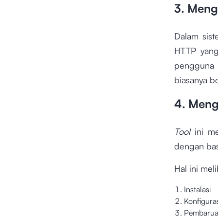
3. Meng
Dalam sist
HTTP yang
pengguna k
biasanya b
4. Meng
Tool
ini m
dengan bas
Hal ini mel
Instalasi
Konfiguras
Pembaru