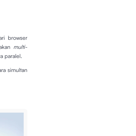
ri browser
nakan
multi-
 paralel.
ra simultan