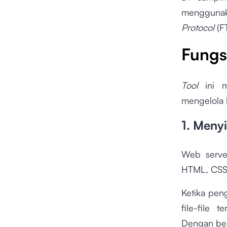
menggun
Protocol
(F
Fungs
Tool
ini 
mengelola 
1. Meny
Web server
HTML, CSS,
Ketika pen
file-file
Dengan beg