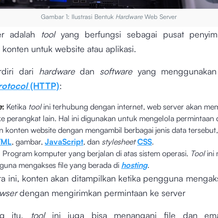
Gambar 1: Ilustrasi Bentuk
Hardware
Web Server
er adalah
tool
yang berfungsi sebagai pusat penyi
konten untuk website atau aplikasi.
erdiri dari
hardware
dan
software
yang menggunaka
rotocol
(HTTP)
:
e
:
Ketika
tool
ini terhubung dengan internet, web server akan mem
ke perangkat lain. Hal ini digunakan untuk mengelola permintaan
n konten website dengan mengambil berbagai jenis data tersebut,
TML
, gambar,
JavaScript
, dan
stylesheet
CSS
.
:
Program komputer yang berjalan di atas sistem operasi.
Tool
ini
guna mengakses file yang berada di
hosting
.
a ini, konten akan ditampilkan ketika pengguna mengak
wser
dengan mengirimkan permintaan ke server
ng itu,
tool
ini juga bisa menangani file dan em