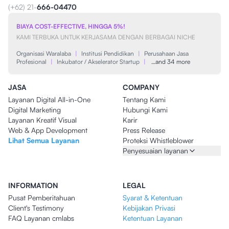
(+62) 21-
666-04470
BIAYA COST-EFFECTIVE, HINGGA 5%!
KAMI TERBUKA UNTUK KERJASAMA DENGAN BERBAGAI NICHE
Organisasi Waralaba
|
Institusi Pendidikan
|
Perusahaan Jasa
Profesional
|
Inkubator / Akselerator Startup
|
…and 34 more
JASA
COMPANY
Layanan Digital All-in-One
Tentang Kami
Digital Marketing
Hubungi Kami
Layanan Kreatif Visual
Karir
Web & App Development
Press Release
Lihat Semua Layanan
Proteksi Whistleblower
Penyesuaian layanan
INFORMATION
LEGAL
Pusat Pemberitahuan
Syarat & Ketentuan
Client's Testimony
Kebijakan Privasi
FAQ Layanan cmlabs
Ketentuan Layanan