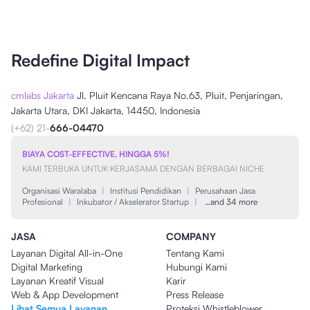
Redefine Digital Impact
cmlabs Jakarta
Jl. Pluit Kencana Raya No.63, Pluit, Penjaringan,
Jakarta Utara, DKI Jakarta, 14450, Indonesia
(+62) 21-
666-04470
BIAYA COST-EFFECTIVE, HINGGA 5%!
KAMI TERBUKA UNTUK KERJASAMA DENGAN BERBAGAI NICHE
Organisasi Waralaba
|
Institusi Pendidikan
|
Perusahaan Jasa
Profesional
|
Inkubator / Akselerator Startup
|
…and 34 more
JASA
COMPANY
Layanan Digital All-in-One
Tentang Kami
Digital Marketing
Hubungi Kami
Layanan Kreatif Visual
Karir
Web & App Development
Press Release
Lihat Semua Layanan
Proteksi Whistleblower