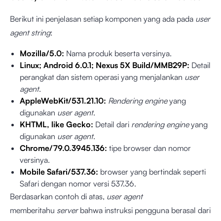
Berikut ini penjelasan setiap komponen yang ada pada
user
agent
string
:
Mozilla/5.0:
Nama produk
beserta versinya.
Linux; Android 6.0.1; Nexus 5X Build/MMB29P:
Detail
perangkat dan sistem operasi yang menjalankan
user
agent
.
AppleWebKit/531.21.10:
Rendering engine
yang
digunakan
user agent
.
KHTML, like Gecko:
Detail dari
rendering engine
yang
digunakan
user agent
.
Chrome/79.0.3945.136:
tipe browser dan nomor
versinya.
Mobile Safari/537.36:
browser yang bertindak seperti
Safari dengan nomor versi 537.36.
Berdasarkan contoh di atas,
user agent
memberitahu
server
bahwa instruksi pengguna berasal dari