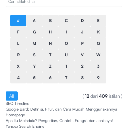
#
A
B
C
D
E
F
G
H
I
J
K
L
M
N
O
P
Q
R
S
T
U
V
W
X
Y
Z
1
2
3
4
5
6
7
8
9
All
(
12
dari
409
istilah
)
SEO Timeline
Google Bard: Definisi, Fitur, dan Cara Mudah Menggunakannya
Homepage
Apa Itu Metadata? Pengertian, Contoh, Fungsi, dan Jenisnya!
Yandex Search Engine