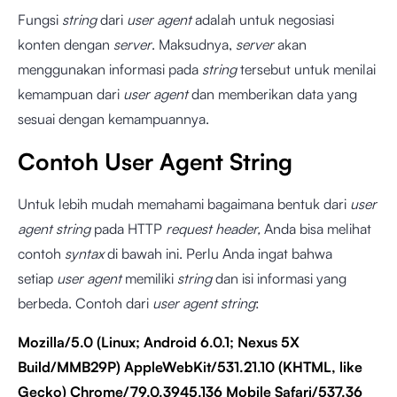
Fungsi
string
dari
user agent
adalah untuk negosiasi
konten dengan
server
. Maksudnya,
server
akan
menggunakan informasi pada
string
tersebut untuk menilai
kemampuan dari
user agent
dan memberikan data yang
sesuai dengan kemampuannya.
Contoh User Agent String
Untuk lebih mudah memahami bagaimana bentuk dari
user
agent string
pada HTTP
request header,
Anda bisa melihat
contoh
syntax
di bawah ini. Perlu Anda ingat bahwa
setiap
user agent
memiliki
string
dan isi informasi yang
berbeda. Contoh
dari
user agent string
:
Mozilla/5.0 (Linux; Android 6.0.1; Nexus 5X
Build/MMB29P) AppleWebKit/531.21.10 (KHTML, like
Gecko) Chrome/79.0.3945.136 Mobile Safari/537.36