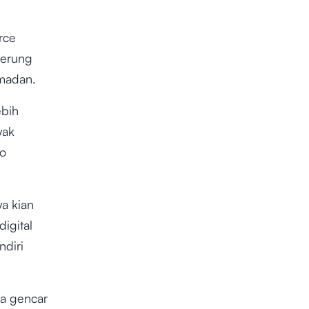
rce
derung
amadan.
ebih
yak
o
a kian
igital
ndiri
ra gencar