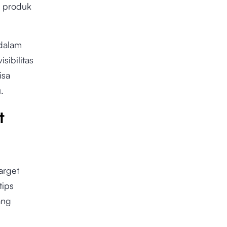
n produk
 dalam
sibilitas
isa
.
t
arget
tips
ang