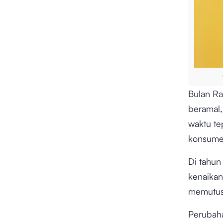
Bulan Ra
beramal
waktu te
konsume
Di tahun
kenaikan
memutusk
Perubaha