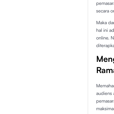
pemasara
secara on
Maka dar
hal ini 
online. 
diterapk
Meng
Ram
Memahami
audiens 
pemasara
maksimal