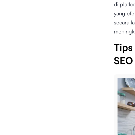
di platf
yang efek
secara l
meningka
Tips
SEO