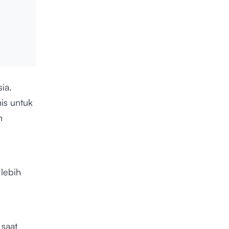
ia.
is untuk
n
lebih
 saat