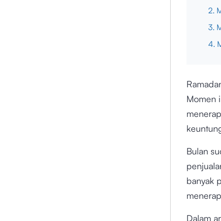
2. 
3. 
4. 
Ramadan 
Momen in
menerapk
keuntung
Bulan su
penjual
banyak p
menerap
Dalam ar