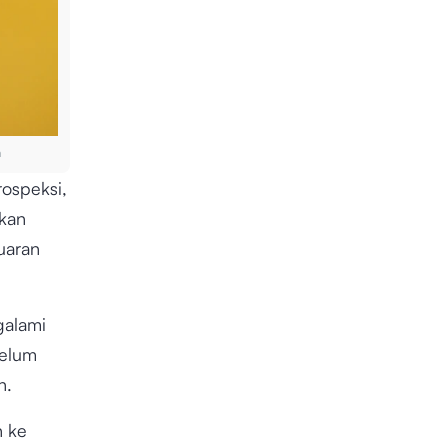
n
ospeksi,
kan
uaran
galami
belum
n.
h ke