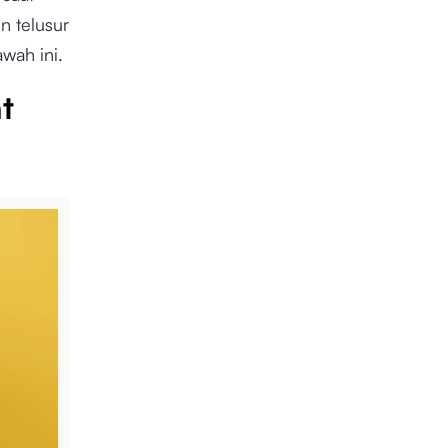
 telusur
wah ini.
t