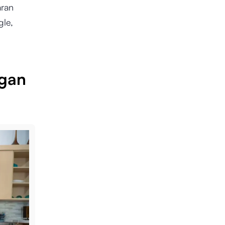
aran
gle,
ngan