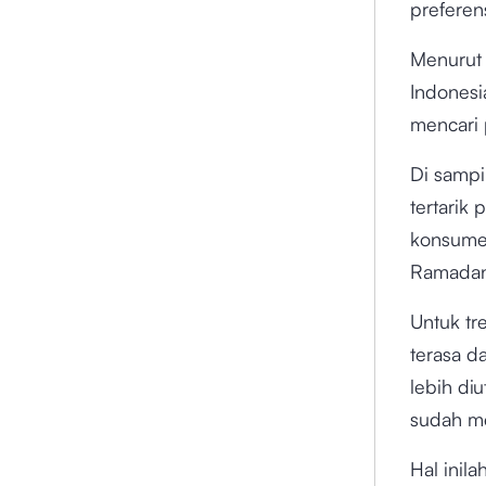
prefere
Menurut 
Indonesi
mencari 
Di sampi
tertarik
konsume
Ramadan 
Untuk tr
terasa d
lebih diu
sudah m
Hal inil