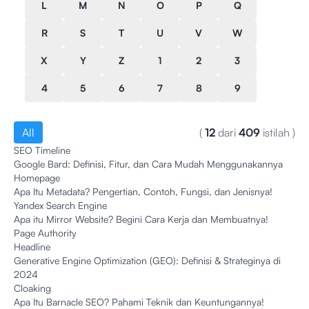
L
M
N
O
P
Q
R
S
T
U
V
W
X
Y
Z
1
2
3
4
5
6
7
8
9
All
(
12
dari
409
istilah
)
SEO Timeline
Google Bard: Definisi, Fitur, dan Cara Mudah Menggunakannya
Homepage
Apa Itu Metadata? Pengertian, Contoh, Fungsi, dan Jenisnya!
Yandex Search Engine
Apa itu Mirror Website? Begini Cara Kerja dan Membuatnya!
Page Authority
Headline
Generative Engine Optimization (GEO): Definisi & Strateginya di
2024
Cloaking
Apa Itu Barnacle SEO? Pahami Teknik dan Keuntungannya!