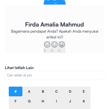
Firda Amalia Mahmud
Bagaimana pendapat Anda? Apakah Anda menyukai
artikel ini?
0
0
0
Lihat Istilah Lain
#
A
B
C
D
E
F
G
H
I
J
K