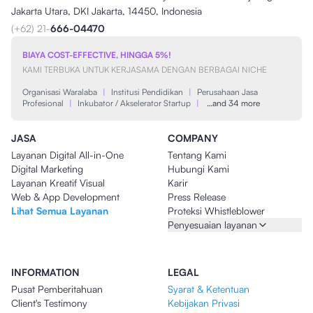
Jakarta Utara, DKI Jakarta, 14450, Indonesia
(+62) 21-
666-04470
BIAYA COST-EFFECTIVE, HINGGA 5%!
KAMI TERBUKA UNTUK KERJASAMA DENGAN BERBAGAI NICHE
Organisasi Waralaba
|
Institusi Pendidikan
|
Perusahaan Jasa
Profesional
|
Inkubator / Akselerator Startup
|
…and 34 more
JASA
COMPANY
Layanan Digital All-in-One
Tentang Kami
Digital Marketing
Hubungi Kami
Layanan Kreatif Visual
Karir
Web & App Development
Press Release
Lihat Semua Layanan
Proteksi Whistleblower
Penyesuaian layanan
INFORMATION
LEGAL
Pusat Pemberitahuan
Syarat & Ketentuan
Client's Testimony
Kebijakan Privasi