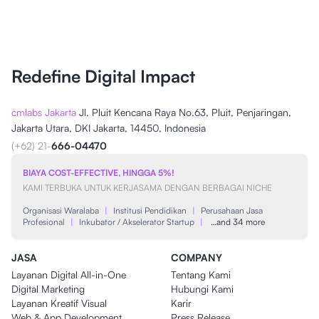
Redefine Digital Impact
cmlabs Jakarta
Jl. Pluit Kencana Raya No.63, Pluit, Penjaringan,
Jakarta Utara, DKI Jakarta, 14450, Indonesia
(+62) 21-
666-04470
BIAYA COST-EFFECTIVE, HINGGA 5%!
KAMI TERBUKA UNTUK KERJASAMA DENGAN BERBAGAI NICHE
Organisasi Waralaba
|
Institusi Pendidikan
|
Perusahaan Jasa
Profesional
|
Inkubator / Akselerator Startup
|
…and 34 more
JASA
COMPANY
Layanan Digital All-in-One
Tentang Kami
Digital Marketing
Hubungi Kami
Layanan Kreatif Visual
Karir
Web & App Development
Press Release