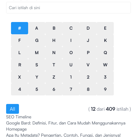
#
A
B
C
D
E
F
G
H
I
J
K
L
M
N
O
P
Q
R
S
T
U
V
W
X
Y
Z
1
2
3
4
5
6
7
8
9
All
(
12
dari
409
istilah
)
SEO Timeline
Google Bard: Definisi, Fitur, dan Cara Mudah Menggunakannya
Homepage
Apa Itu Metadata? Pengertian, Contoh, Fungsi, dan Jenisnya!