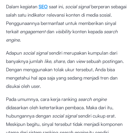
Dalam kegiatan
SEO
saat ini,
social signal
berperan sebagai
salah satu indikator relevansi konten di media sosial.
Penggunaannya bermanfaat untuk memberikan sinyal
terkait
engagement
dan
visibility
konten kepada
search
engine
.
Adapun
social signal
sendiri merupakan kumpulan dari
banyaknya jumlah
like
,
share
, dan
view
sebuah postingan.
Dengan menggunakan tolak ukur tersebut, Anda bisa
mengetahui hal apa saja yang sedang menjadi tren dan
disukai oleh user.
Pada umumnya, cara kerja ranking
search engine
didasarkan oleh ketertarikan pembaca. Maka dari itu,
hubungannya dengan
social signal
sendiri cukup erat.
Meskipun begitu, sinyal tersebut tidak menjadi komponen
utama dari sistem ranking
search engine
itu sendiri.