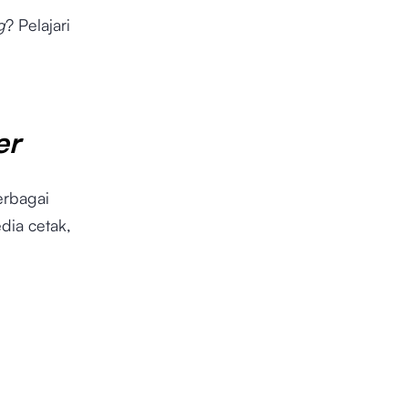
g
? Pelajari
er
rbagai
dia cetak,