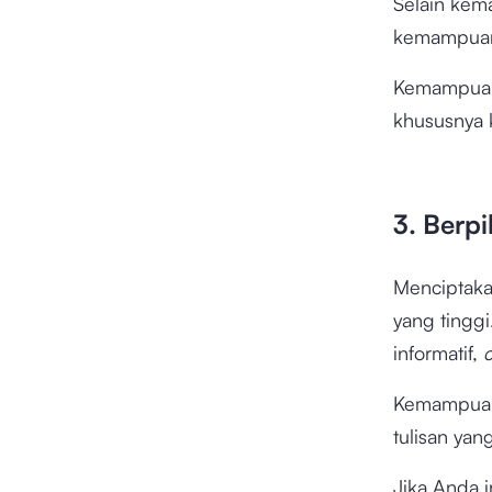
Selain kem
kemampuan 
Kemampuan i
khususnya 
3. Berpi
Menciptakan
yang tingg
informatif,
Kemampuan 
tulisan yan
Jika Anda 