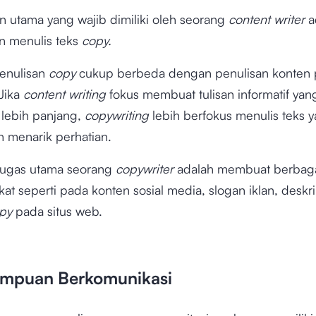
utama yang wajib dimiliki oleh seorang
content writer
a
 menulis teks
copy.
penulisan
copy
cukup berbeda dengan penulisan konten
Jika
content writing
fokus membuat tulisan informatif yan
lebih panjang,
copywriting
lebih berfokus menulis teks y
 menarik perhatian.
 tugas utama seorang
copywriter
adalah membuat berbaga
gkat seperti pada konten sosial media, slogan iklan, deskr
opy
pada situs web.
mpuan Berkomunikasi