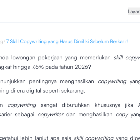
Laya
og
7 Skill Copywriting yang Harus Dimiliki Sebelum Berkarir!
nda lowongan pekerjaan yang memerlukan
skill copyw
ngkat hingga 7,6% pada tahun 2026?
enunjukkan pentingnya menghasilkan
copywriting
yang
ing di era digital seperti sekarang.
an
copywriting
sangat dibutuhkan khususnya jika 
karier sebagai
copywriter
dan menghasilkan
copy
yang
etahui lebih lanjut apa saja
skill copywriting
yang dipe