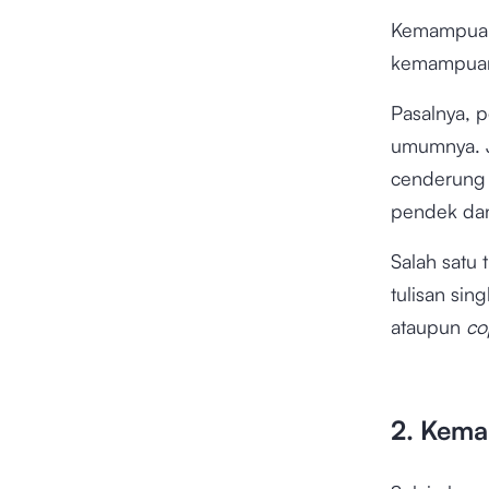
Kemampuan 
kemampuan
Pasalnya, 
umumnya. 
cenderung 
pendek dan
Salah satu
tulisan sin
ataupun
c
2. Kema