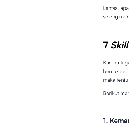
Lantas, apa
selengkapn
7
Skill
Karena tug
bentuk sepe
maka tentu
Berikut m
1. Kem