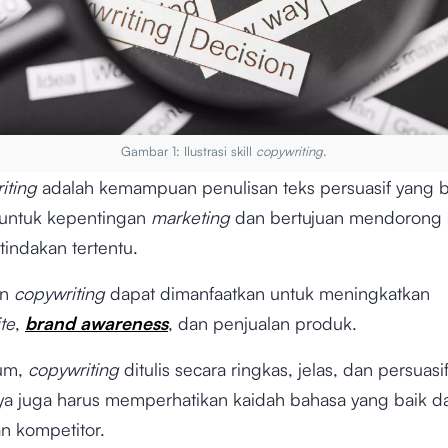
Gambar 1: Ilustrasi skill
copywriting.
iting
adalah kemampuan penulisan teks persuasif yang b
untuk kepentingan
marketing
dan bertujuan mendorong 
indakan tertentu.
an
copywriting
dapat dimanfaatkan untuk meningkatkan
te
,
brand awareness
, dan penjualan produk.
um,
copywriting
ditulis secara ringkas, jelas, dan persuasif.
ya juga harus memperhatikan kaidah bahasa yang baik da
n kompetitor.