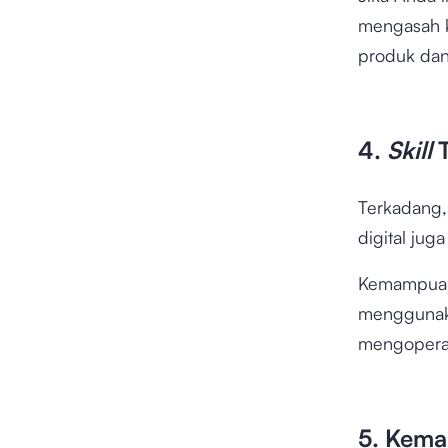
mengasah k
produk da
4.
Skill
T
Terkadang
digital ju
Kemampuan
mengguna
mengoperas
5. Kem