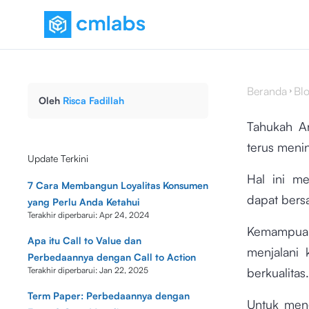
Beranda
Bl
Oleh
Risca Fadillah
Tahukah A
terus meni
Update Terkini
Hal ini m
7 Cara Membangun Loyalitas Konsumen
dapat bersa
yang Perlu Anda Ketahui
Terakhir diperbarui:
Apr 24, 2024
Kemampu
Apa itu Call to Value dan
menjalani 
Perbedaannya dengan Call to Action
Terakhir diperbarui:
Jan 22, 2025
berkualitas.
Term Paper: Perbedaannya dengan
Untuk meng