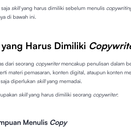
 saja
skill
yang harus dimiliki sebelum menulis
copywritin
ya di bawah ini.
yang Harus Dimiliki
Copywrit
as dari seorang
copywriter
mencakup penulisan dalam be
rti materi pemasaran, konten digital, ataupun konten me
 saja diperlukan
skill
yang memadai.
erupakan
skill
yang harus dimiliki seorang
copywriter
:
ampuan Menulis
Copy