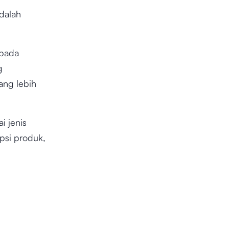
dalah
 pada
g
ang lebih
i jenis
ipsi produk,