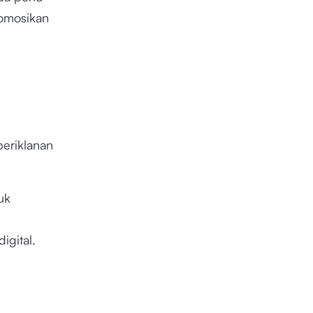
romosikan
eriklanan
uk
igital.