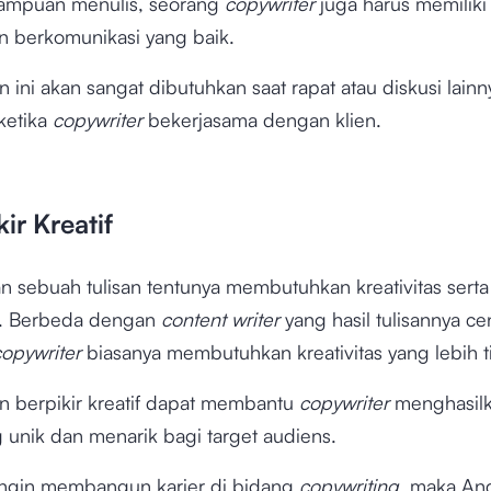
ampuan menulis, seorang
copywriter
juga harus memiliki
berkomunikasi yang baik.
ni akan sangat dibutuhkan saat rapat atau diskusi lainn
ketika
copywriter
bekerjasama dengan klien.
kir Kreatif
 sebuah tulisan tentunya membutuhkan kreativitas serta 
i. Berbeda dengan
content writer
yang hasil tulisannya c
copywriter
biasanya membutuhkan kreativitas yang lebih t
berpikir kreatif dapat membantu
copywriter
menghasilka
g unik dan menarik bagi target audiens.
ingin membangun karier di bidang
copywriting,
maka And