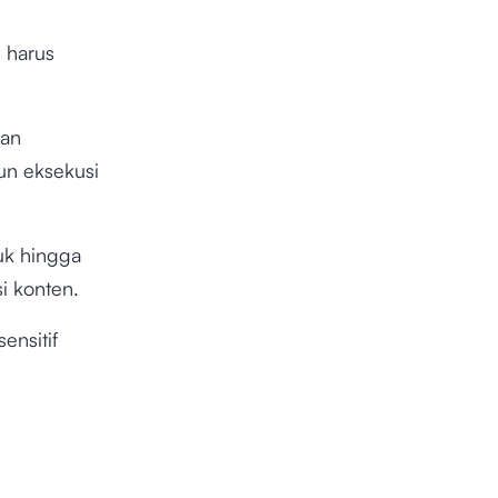
 harus
kan
un eksekusi
uk hingga
i konten.
ensitif