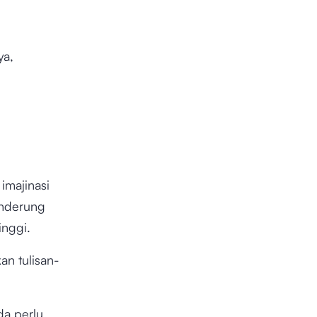
ya,
imajinasi
enderung
inggi.
n tulisan-
a perlu