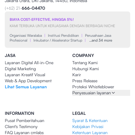
Jakarta Utara, DKI Jakarta, 14450, Indonesia
(+62) 21-
666-04470
BIAYA COST-EFFECTIVE, HINGGA 5%!
KAMI TERBUKA UNTUK KERJASAMA DENGAN BERBAGAI NICHE
Organisasi Waralaba
|
Institusi Pendidikan
|
Perusahaan Jasa
Profesional
|
Inkubator / Akselerator Startup
|
…and 34 more
JASA
COMPANY
Layanan Digital All-in-One
Tentang Kami
Digital Marketing
Hubungi Kami
Layanan Kreatif Visual
Karir
Web & App Development
Press Release
Lihat Semua Layanan
Proteksi Whistleblower
Penyesuaian layanan
INFORMATION
LEGAL
Pusat Pemberitahuan
Syarat & Ketentuan
Client's Testimony
Kebijakan Privasi
FAQ Layanan cmlabs
Ketentuan Layanan