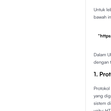
Untuk le
bawah in
“http
Dalam UR
dengan t
1. Pro
Protokol
yang dig
sistem di
yaitu: HT