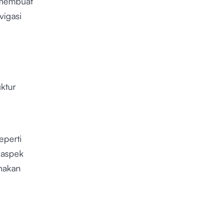
k membuat
vigasi
uktur
eperti
 aspek
unakan