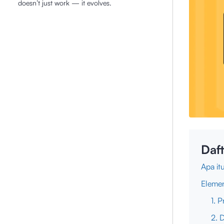
doesn’t just work — it evolves.
Daft
Apa it
Eleme
1. P
2. 