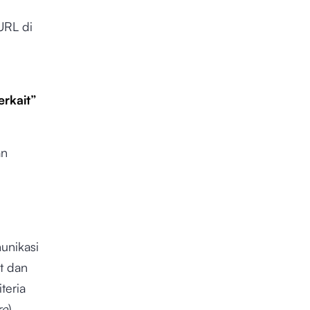
URL di
rkait”
an
unikasi
t dan
teria
re
)