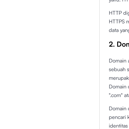
HTTP dig
HTTPS m
data yan
2. Do
Domain a
sebuah s
merupaka
Domain d
".com" at
Domain 
pencari 
identita