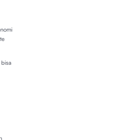
onomi
te
 bisa
u
n