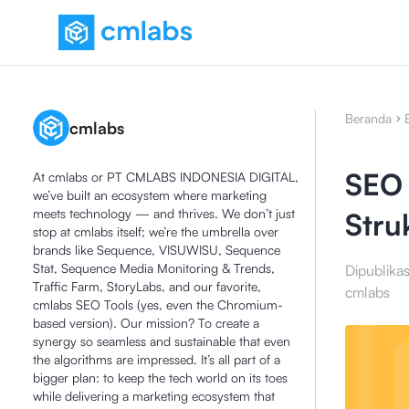
Beranda
cmlabs
SEO
At cmlabs or PT CMLABS INDONESIA DIGITAL,
we’ve built an ecosystem where marketing
meets technology — and thrives. We don’t just
Stru
stop at cmlabs itself; we’re the umbrella over
brands like Sequence, VISUWISU, Sequence
Stat, Sequence Media Monitoring & Trends,
Dipublika
Traffic Farm, StoryLabs, and our favorite,
cmlabs
cmlabs SEO Tools (yes, even the Chromium-
based version). Our mission? To create a
synergy so seamless and sustainable that even
the algorithms are impressed. It’s all part of a
bigger plan: to keep the tech world on its toes
while delivering a marketing ecosystem that