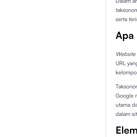
Dalam ar
taksonom
serta te
Apa 
Website
URL yang
kelompok
Taksonom
Google 
utama da
dalam sit
Elem