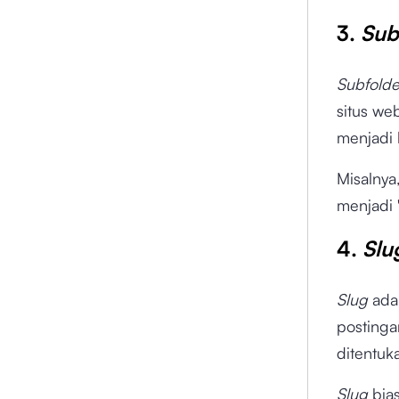
3.
Sub
Subfold
situs we
menjadi 
Misalnya
menjadi 
4.
Sl
Slug
ada
postinga
ditentuk
Slug
bia