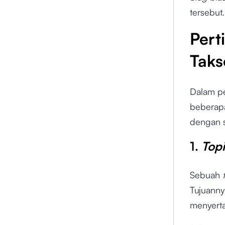
tersebut.
Pert
Taks
Dalam p
beberapa
dengan s
1.
Top
Sebuah
Tujuanny
menyerta