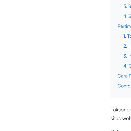
3. 
4. 
Perti
1. 
2. 
3. I
4. 
Cara 
Conto
Taksono
situs we