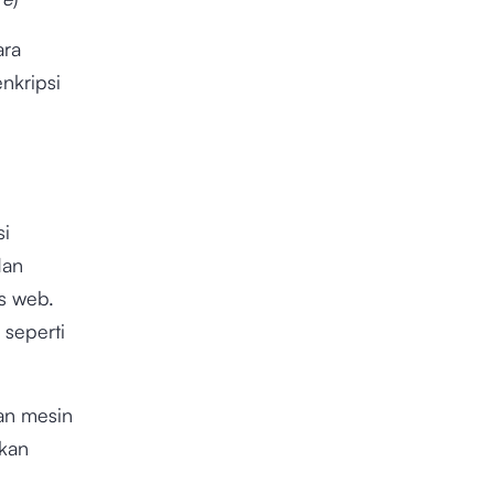
ara
nkripsi
si
dan
us web.
 seperti
an mesin
ikan