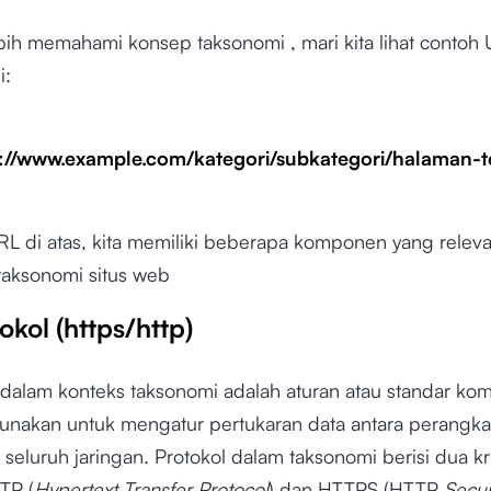
bih memahami konsep taksonomi , mari kita lihat contoh 
i:
s://www.example.com/kategori/subkategori/halaman-te
L di atas, kita memiliki beberapa komponen yang relev
aksonomi situs web
tokol (https/http)
 dalam konteks taksonomi adalah aturan atau standar kom
unakan untuk mengatur pertukaran data antara perangka
 seluruh jaringan. Protokol dalam taksonomi berisi dua kri
TP (
Hypertext Transfer Protocol
) dan HTTPS (HTTP
Secu