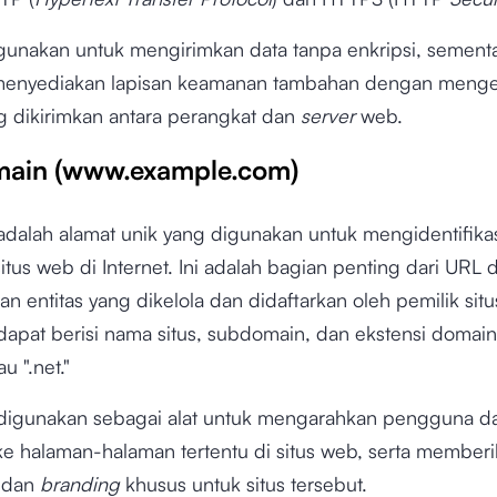
unakan untuk mengirimkan data tanpa enkripsi, sement
enyediakan lapisan keamanan tambahan dengan menge
g dikirimkan antara perangkat dan
server
web.
main (www.example.com)
dalah alamat unik yang digunakan untuk mengidentifika
itus web di Internet. Ini adalah bagian penting dari URL 
n entitas yang dikelola dan didaftarkan oleh pemilik sit
apat berisi nama situs, subdomain, dan ekstensi domain
au ".net."
digunakan sebagai alat untuk mengarahkan pengguna d
ke halaman-halaman tertentu di situs web, serta member
s dan
branding
khusus untuk situs tersebut.