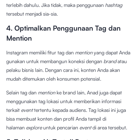
terlebih dahulu. Jika tidak, maka penggunaan
hashtag
tersebut menjadi sia-sia.
4. Optimalkan Penggunaan Tag dan
Mention
Instagram memiliki fitur tag dan
mention
yang dapat Anda
gunakan untuk membangun koneksi dengan
brand
atau
pelaku bisnis lain. Dengan cara ini, konten Anda akan
mudah ditemukan oleh konsumen potensial.
Selain tag dan
mention
ke brand lain, Anad juga dapat
menggunakan tag lokasi untuk memberikan informasi
terkait
event
tertentu kepada audiens. Tag lokasi ini juga
bisa membuat konten dan profil Anda tampil di
halaman
explore
untuk pencarian
event
di area tersebut.