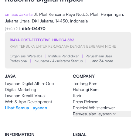
cmlabs Jakarta
Jl. Pluit Kencana Raya No.63, Pluit, Penjaringan,
Jakarta Utara, DKI Jakarta, 14450, Indonesia
(+62) 21-
666-04470
BIAYA COST-EFFECTIVE, HINGGA 5%!
KAMI TERBUKA UNTUK KERJASAMA DENGAN BERBAGAI NICHE
Organisasi Waralaba
|
Institusi Pendidikan
|
Perusahaan Jasa
Profesional
|
Inkubator / Akselerator Startup
|
…and 34 more
JASA
COMPANY
Layanan Digital All-in-One
Tentang Kami
Digital Marketing
Hubungi Kami
Layanan Kreatif Visual
Karir
Web & App Development
Press Release
Lihat Semua Layanan
Proteksi Whistleblower
Penyesuaian layanan
INFORMATION
LEGAL