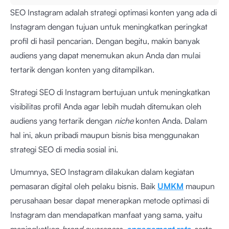
SEO Instagram adalah strategi optimasi konten yang ada di
Instagram dengan tujuan untuk meningkatkan peringkat
profil di hasil pencarian. Dengan begitu, makin banyak
audiens yang dapat menemukan akun Anda dan mulai
tertarik dengan konten yang ditampilkan.
Strategi SEO di Instagram bertujuan untuk meningkatkan
visibilitas profil Anda agar lebih mudah ditemukan oleh
audiens yang tertarik dengan
niche
konten Anda. Dalam
hal ini, akun pribadi maupun bisnis bisa menggunakan
strategi SEO di media sosial ini.
Umumnya, SEO Instagram dilakukan dalam kegiatan
pemasaran digital oleh pelaku bisnis. Baik
UMKM
maupun
perusahaan besar dapat menerapkan metode optimasi di
Instagram dan mendapatkan manfaat yang sama, yaitu