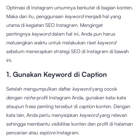
Optimasi di Instagram umumnya berkutat di bagian konten.
Maka dari itu, penggunaan
keyword
menjadi hal yang
utama di kegiatan SEO Instagram. Mengingat
pentingnya
keyword
dalam hal ini, Anda pun harus
meluangkan waktu untuk melakukan riset
keyword
sebelum menerapkan strategi SEO di Instagram di bawah
ini.
1. Gunakan Keyword di Caption
Setelah mengumpulkan daftar
keyword
yang cocok
dengan
niche
profil Instagram Anda, gunakan kata-kata
ataupun frase penting tersebut di
caption
konten. Dengan
kata lain, Anda perlu menyisipkan
keyword
yang relevan
sehingga membantu visibilitas konten dan profil di halaman
pencarian atau
explore
Instagram.