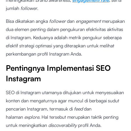
meningkatkan
brand awareness
,
engagement rate
, serta
jumlah
follower
.
Bisa dikatakan angka
follower
dan
engagement
merupakan
dua elemen penting dalam pengukuran efektivitas aktivitas
di Instagram. Keduanya adalah metrik pengukur seberapa
efektif strategi optimasi yang diterapkan untuk melihat
perkembangan profil Instagram Anda.
Pentingnya Implementasi SEO
Instagram
SEO di Instagram utamanya ditujukan untuk menyesuaikan
konten dan mengaturnya agar muncul di berbagai sudut
pencarian Instagram, termasuk di
feed
dan
halaman
explore
. Hal tersebut merupakan taktik penting
untuk meningkatkan
discoverability
profil Anda.