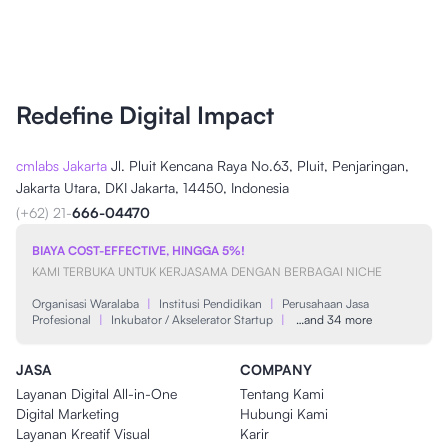
Redefine Digital Impact
cmlabs Jakarta
Jl. Pluit Kencana Raya No.63, Pluit, Penjaringan,
Jakarta Utara, DKI Jakarta, 14450, Indonesia
(+62) 21-
666-04470
BIAYA COST-EFFECTIVE, HINGGA 5%!
KAMI TERBUKA UNTUK KERJASAMA DENGAN BERBAGAI NICHE
Organisasi Waralaba
|
Institusi Pendidikan
|
Perusahaan Jasa
Profesional
|
Inkubator / Akselerator Startup
|
…and 34 more
JASA
COMPANY
Layanan Digital All-in-One
Tentang Kami
Digital Marketing
Hubungi Kami
Layanan Kreatif Visual
Karir