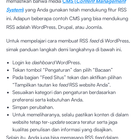
memastikan bahwa media
CMS (
Content Management
System
)
yang Anda gunakan telah mendukung fitur RSS
ini. Adapun beberapa contoh CMS yang bisa mendukung
RSS adalah WordPress, Drupal, atau Joomla.
Untuk mempelajari cara membuat RSS
feed
di WordPress,
simak panduan langkah demi langkahnya di bawah ini.
Login ke
dashboard
WordPress.
Tekan tombol “Pengaturan” dan pilih “Bacaan”
Pada bagian “Feed Situs” tekan dan aktifkan pilihan
“Tampilkan tautan ke
feed
RSS website Anda”.
Sesuaikan kategori dan pengaturan berdasarkan
preferensi serta kebutuhan Anda.
Simpan perubahan.
Untuk memeliharanya, selalu pastikan konten di dalam
website tetap ter-
update
secara teratur serta jaga
kualitas penulisan dan informasi yang disajikan.
Selain itu, Anda juga bisa memasang RSS
feed
dalam