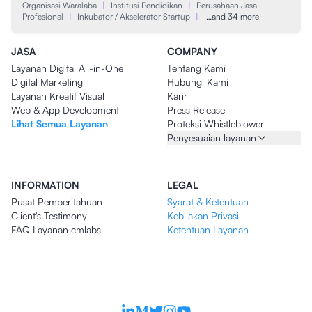
Organisasi Waralaba
|
Institusi Pendidikan
|
Perusahaan Jasa
Profesional
|
Inkubator / Akselerator Startup
|
…and 34 more
JASA
COMPANY
Layanan Digital All-in-One
Tentang Kami
Digital Marketing
Hubungi Kami
Layanan Kreatif Visual
Karir
Web & App Development
Press Release
Lihat Semua Layanan
Proteksi Whistleblower
Penyesuaian layanan
INFORMATION
LEGAL
Pusat Pemberitahuan
Syarat & Ketentuan
Client's Testimony
Kebijakan Privasi
FAQ Layanan cmlabs
Ketentuan Layanan