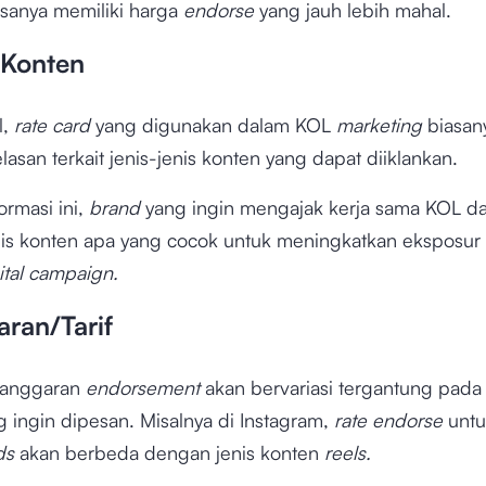
asanya memiliki harga
endorse
yang jauh lebih mahal.
 Konten
l,
rate card
yang digunakan dalam KOL
marketing
biasan
elasan terkait jenis-jenis konten yang dapat diiklankan.
ormasi ini,
brand
yang ingin mengajak kerja sama KOL d
nis konten apa yang cocok untuk meningkatkan eksposur
ital campaign.
aran/Tarif
anggaran
endorsement
akan bervariasi tergantung pada 
 ingin dipesan. Misalnya di Instagram,
rate endorse
unt
ds
akan berbeda dengan jenis konten
reels.