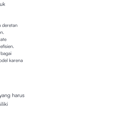
tuk
 deretan
en.
rate
fisien.
rbagai
odel karena
 yang harus
liki