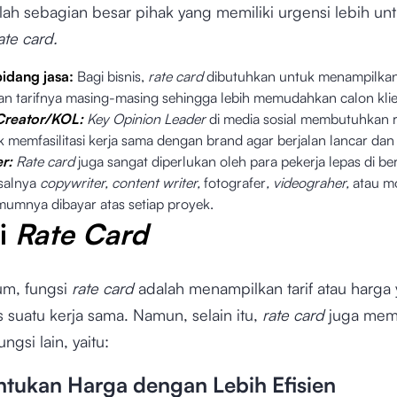
lah sebagian besar pihak yang memiliki urgensi lebih un
ate card.
 bidang jasa:
Bagi bisnis,
rate card
dibutuhkan untuk menampilkan
an tarifnya masing-masing sehingga lebih memudahkan calon kli
Creator/KOL:
Key Opinion Leader
di media sosial membutuhkan 
 memfasilitasi kerja sama dengan brand agar berjalan lancar dan e
er:
Rate card
juga sangat diperlukan oleh para pekerja lepas di be
salnya
copywriter, content writer,
fotografer
, videograher,
atau m
umnya dibayar atas setiap proyek.
i
Rate Card
m, fungsi
rate card
adalah menampilkan tarif atau harga
s suatu kerja sama. Namun, selain itu,
rate card
juga memi
ngsi lain, yaitu:
ntukan Harga dengan Lebih Efisien