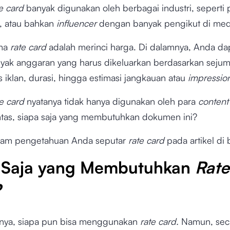
te card
banyak digunakan oleh berbagai industri, seperti
a, atau bahkan
influencer
dengan banyak pengikut di medi
ama
rate card
adalah merinci harga. Di dalamnya, Anda da
yak anggaran yang harus dikeluarkan berdasarkan sejuml
is iklan, durasi, hingga estimasi jangkauan atau
impressio
te card
nyatanya tidak hanya digunakan oleh para
content
tas, siapa saja yang membutuhkan dokumen ini?
lam pengetahuan Anda seputar
rate card
pada artikel di
 Saja yang Membutuhkan
Rate
?
nya, siapa pun bisa menggunakan
rate card.
Namun, sec