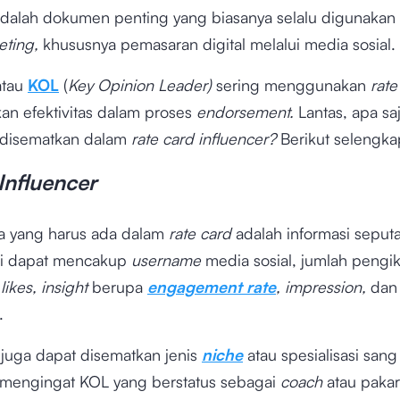
dalah dokumen penting yang biasanya selalu digunakan
eting,
khususnya pemasaran digital melalui media sosial.
atau
KOL
(
Key Opinion Leader)
sering menggunakan
rat
an efektivitas dalam proses
endorsement.
Lantas, apa s
 disematkan dalam
rate card influencer?
Berikut selengk
Influencer
a yang harus ada dalam
rate card
adalah informasi seput
ini dapat mencakup
username
media sosial, jumlah pengiku
h
likes, insight
berupa
engagement rate
, impression,
dan
i.
ni juga dapat disematkan jenis
niche
atau spesialisasi sang
g mengingat KOL yang berstatus sebagai
coach
atau pakar