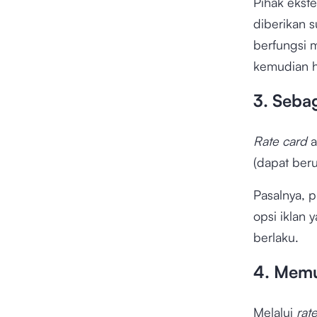
Pihak ekste
diberikan s
berfungsi 
kemudian h
3. Seba
Rate card
(dapat beru
Pasalnya, 
opsi iklan 
berlaku.
4. Mem
Melalui
rat