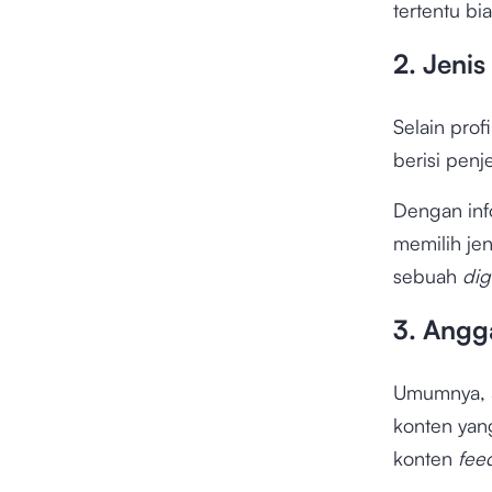
tertentu bi
2. Jenis
Selain profi
berisi penj
Dengan inf
memilih je
sebuah
dig
3. Angg
Umumnya, 
konten yang
konten
fee