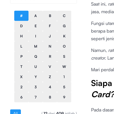
Saat ini,
ra
jasa, medi
#
A
B
C
Fungsi ut
D
E
F
G
berapa ban
H
I
J
K
seperti jen
L
M
N
O
Namun,
ra
P
Q
R
S
creator.
Lan
T
U
V
W
Mari perda
X
Y
Z
1
Siapa
2
3
4
5
Card
6
7
8
9
Pada dasar
All
(
12
dari
409
istilah
)