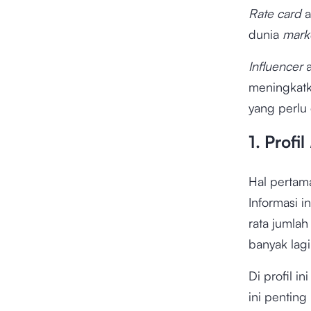
Rate card
a
dunia
mark
Influencer
meningkatk
yang perlu
1. Profil
Hal pertam
Informasi 
rata jumla
banyak lag
Di profil i
ini pentin