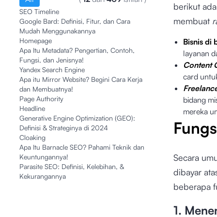
berikut ada
SEO Timeline
membuat
r
Google Bard: Definisi, Fitur, dan Cara
Mudah Menggunakannya
Homepage
Bisnis di
Apa Itu Metadata? Pengertian, Contoh,
layanan d
Fungsi, dan Jenisnya!
Content 
Yandex Search Engine
card untuk
Apa itu Mirror Website? Begini Cara Kerja
Freelanc
dan Membuatnya!
Page Authority
bidang mi
Headline
mereka um
Generative Engine Optimization (GEO):
Fungs
Definisi & Strateginya di 2024
Cloaking
Apa Itu Barnacle SEO? Pahami Teknik dan
Secara umu
Keuntungannya!
Parasite SEO: Definisi, Kelebihan, &
dibayar ata
Kekurangannya
beberapa fu
1. Mene