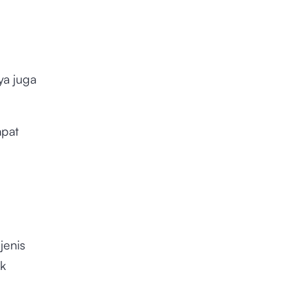
ya juga
apat
jenis
uk