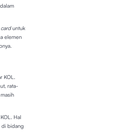
 dalam
e card
untuk
aja elemen
apnya.
ar KOL.
t, rata-
 masih
 KOL. Hal
 di bidang