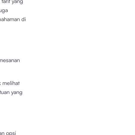
tarif yang
juga
pahaman di
emesanan
 melihat
ntuan yang
an opsi