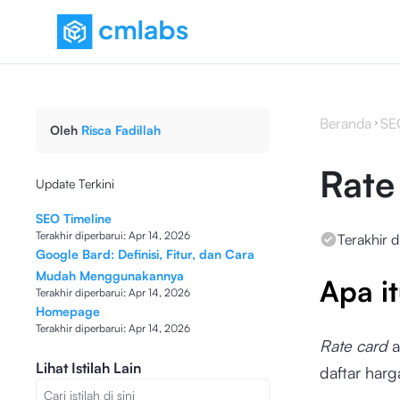
Beranda
SE
Oleh
Risca Fadillah
Rate
Update Terkini
SEO Timeline
Terakhir diperbarui:
Apr 14, 2026
Terakhir d
Google Bard: Definisi, Fitur, dan Cara
Mudah Menggunakannya
Apa i
Terakhir diperbarui:
Apr 14, 2026
Homepage
Terakhir diperbarui:
Apr 14, 2026
Rate card
a
Lihat Istilah Lain
daftar harg