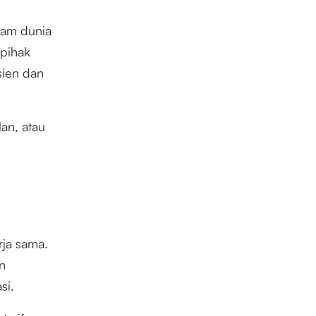
lam dunia
 pihak
sien dan
an, atau
n
rja sama.
n
asi.