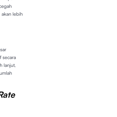
ncegah
 akan lebih
sar
f secara
 lanjut,
jumlah
Rate