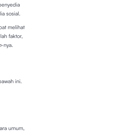
 penyedia
a sosial.
pat melihat
ah faktor,
n
-nya.
 bawah ini.
ara umum,