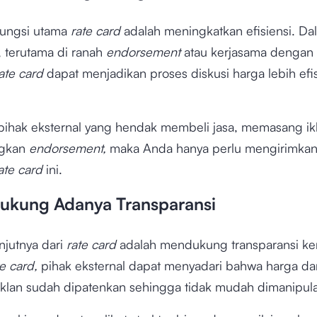
 fungsi utama
rate card
adalah meningkatkan efisiensi. Da
 terutama di ranah
endorsement
atau kerjasama dengan
ate card
dapat menjadikan proses diskusi harga lebih efi
 pihak eksternal yang hendak membeli jasa, memasang ikl
ngkan
endorsement,
maka Anda hanya perlu mengirimka
ate card
ini.
ukung Adanya Transparansi
njutnya dari
rate card
adalah mendukung transparansi ke
te card,
pihak eksternal dapat menyadari bahwa harga da
 iklan sudah dipatenkan sehingga tidak mudah dimanipul