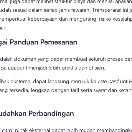
rnal juga dapat melihat struktur biaya dan menilai apakan 
udah sesuai dalam setiap jenis tawaran. Transparansi ini 
memperkuat kepercayaan dan mengurangi risiko kesalah
ari.
gai Panduan Pemesanan
adalah dokumen yang dapat membuat seluruh proses p
pa apapun) menjadi lebih praktis dan efisien.
pihak eksternal dapat langsung merujuk ke
rate card
untuk
yang tersedia, lengkap dengan tarif serta syarat dan kete
udahkan Perbandingan
e card,
pihak eksternal dapat lebih mudah membandingk