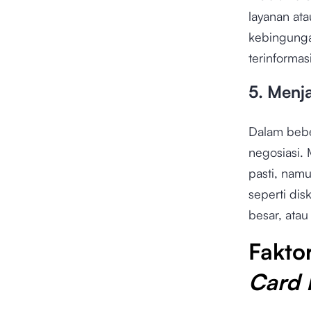
layanan ata
kebingunga
terinforma
5. Menj
Dalam beb
negosiasi.
pasti, namu
seperti di
besar, ata
Fakto
Card 