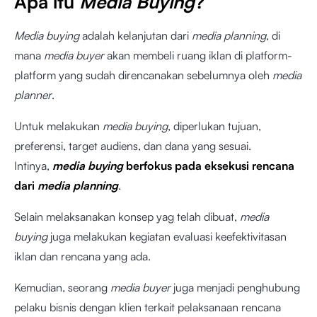
Apa itu
Media Buying
?
Media buying
adalah kelanjutan dari
media planning
, di
mana
media buyer
akan membeli ruang iklan di platform-
platform yang sudah direncanakan sebelumnya oleh
media
planner
.
Untuk melakukan
media buying
, diperlukan tujuan,
preferensi, target audiens, dan dana yang sesuai.
Intinya,
media buying
berfokus pada eksekusi rencana
dari
media planning
.
Selain melaksanakan konsep yag telah dibuat,
media
buying
juga melakukan kegiatan evaluasi keefektivitasan
iklan dan rencana yang ada.
Kemudian, seorang
media buyer
juga menjadi penghubung
pelaku bisnis dengan klien terkait pelaksanaan rencana