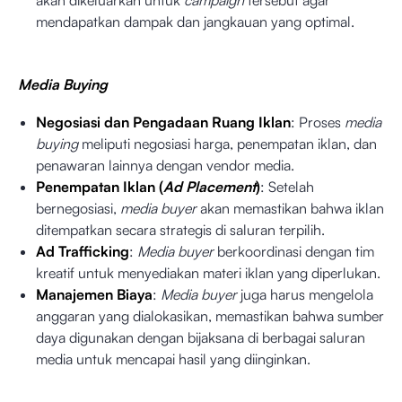
akan dikeluarkan untuk
campaign
tersebut agar
mendapatkan dampak dan jangkauan yang optimal.
Media Buying
Negosiasi dan Pengadaan Ruang Iklan
: Proses
media
buying
meliputi negosiasi harga, penempatan iklan, dan
penawaran lainnya dengan vendor media.
Penempatan Iklan (
Ad Placement
)
: Setelah
bernegosiasi,
media buyer
akan memastikan bahwa iklan
ditempatkan secara strategis di saluran terpilih.
Ad Trafficking
:
Media buyer
berkoordinasi dengan tim
kreatif untuk menyediakan materi iklan yang diperlukan.
Manajemen Biaya
:
Media buyer
juga harus mengelola
anggaran yang dialokasikan, memastikan bahwa sumber
daya digunakan dengan bijaksana di berbagai saluran
media untuk mencapai hasil yang diinginkan.