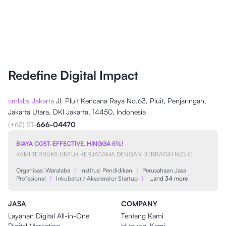
Redefine Digital Impact
cmlabs Jakarta
Jl. Pluit Kencana Raya No.63, Pluit, Penjaringan,
Jakarta Utara, DKI Jakarta, 14450, Indonesia
(+62) 21-
666-04470
BIAYA COST-EFFECTIVE, HINGGA 5%!
KAMI TERBUKA UNTUK KERJASAMA DENGAN BERBAGAI NICHE
Organisasi Waralaba
|
Institusi Pendidikan
|
Perusahaan Jasa
Profesional
|
Inkubator / Akselerator Startup
|
…and 34 more
JASA
COMPANY
Layanan Digital All-in-One
Tentang Kami
Digital Marketing
Hubungi Kami