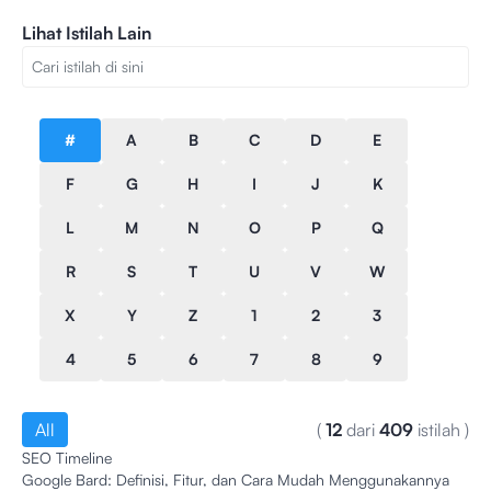
Lihat Istilah Lain
#
A
B
C
D
E
F
G
H
I
J
K
L
M
N
O
P
Q
R
S
T
U
V
W
X
Y
Z
1
2
3
4
5
6
7
8
9
All
(
12
dari
409
istilah
)
SEO Timeline
Google Bard: Definisi, Fitur, dan Cara Mudah Menggunakannya