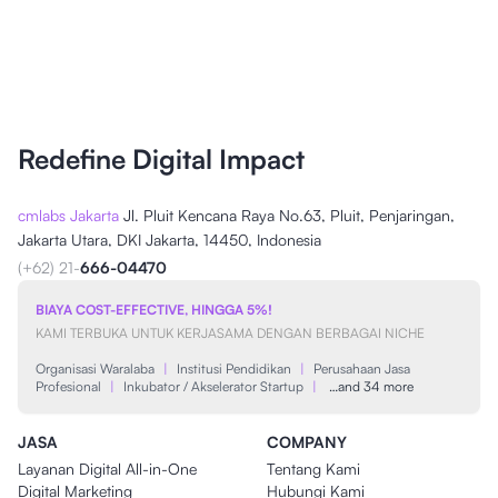
Redefine Digital Impact
cmlabs Jakarta
Jl. Pluit Kencana Raya No.63, Pluit, Penjaringan,
Jakarta Utara, DKI Jakarta, 14450, Indonesia
(+62) 21-
666-04470
BIAYA COST-EFFECTIVE, HINGGA 5%!
KAMI TERBUKA UNTUK KERJASAMA DENGAN BERBAGAI NICHE
Organisasi Waralaba
|
Institusi Pendidikan
|
Perusahaan Jasa
Profesional
|
Inkubator / Akselerator Startup
|
…and 34 more
JASA
COMPANY
Layanan Digital All-in-One
Tentang Kami
Digital Marketing
Hubungi Kami