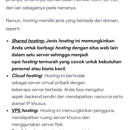
dan lain sebagainya pada namanya.
Namun,
hosting
memiliki jenis yang berbeda dari domain,
seperti:
Shared hosting
:
Jenis
hosting
ini memungkinkan
Anda untuk berbagi
hosting
dengan situs web lain
dalam satu
server
sehingga menjadi
opsi
hosting
termurah yang cocok untuk kebutuhan
personal atau bisnis kecil.
Cloud hosting
:
Hosting
ini bertindak
sebagai
server
virtual pribadi dengan
beberapa
server
berbeda. Anda bisa mengatur
aspek
backend
sendiri dan mendapatkan
resource
serta
alamat IP khusus.
VPS
hosting
:
Hosting
ini memungkinkan pengguna
mendapatkan ruang
server
khusus dan
menggunakan
server
fisik.