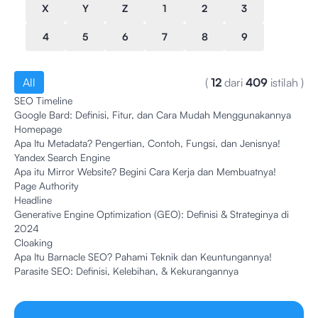
X
Y
Z
1
2
3
4
5
6
7
8
9
All
(
12
dari
409
istilah
)
SEO Timeline
Google Bard: Definisi, Fitur, dan Cara Mudah Menggunakannya
Homepage
Apa Itu Metadata? Pengertian, Contoh, Fungsi, dan Jenisnya!
Yandex Search Engine
Apa itu Mirror Website? Begini Cara Kerja dan Membuatnya!
Page Authority
Headline
Generative Engine Optimization (GEO): Definisi & Strateginya di
2024
Cloaking
Apa Itu Barnacle SEO? Pahami Teknik dan Keuntungannya!
Parasite SEO: Definisi, Kelebihan, & Kekurangannya