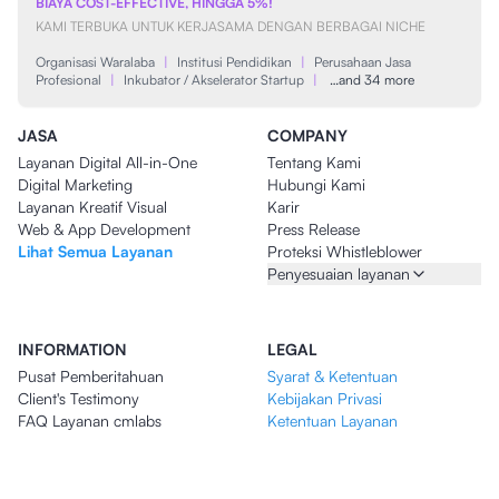
BIAYA COST-EFFECTIVE, HINGGA 5%!
KAMI TERBUKA UNTUK KERJASAMA DENGAN BERBAGAI NICHE
Organisasi Waralaba
|
Institusi Pendidikan
|
Perusahaan Jasa
Profesional
|
Inkubator / Akselerator Startup
|
…and 34 more
JASA
COMPANY
Layanan Digital All-in-One
Tentang Kami
Digital Marketing
Hubungi Kami
Layanan Kreatif Visual
Karir
Web & App Development
Press Release
Lihat Semua Layanan
Proteksi Whistleblower
Penyesuaian layanan
INFORMATION
LEGAL
Pusat Pemberitahuan
Syarat & Ketentuan
Client's Testimony
Kebijakan Privasi
FAQ Layanan cmlabs
Ketentuan Layanan