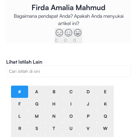
Firda Amalia Mahmud
Bagaimana pendapat Anda? Apakah Anda menyukai
artikel ini?
0
0
0
Lihat Istilah Lain
#
A
B
C
D
E
F
G
H
I
J
K
L
M
N
O
P
Q
R
S
T
U
V
W