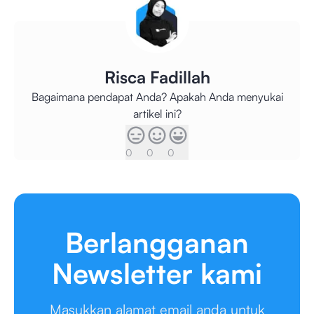
Risca Fadillah
Bagaimana pendapat Anda? Apakah Anda menyukai
artikel ini?
0
0
0
Berlangganan
Newsletter kami
Masukkan alamat email anda untuk