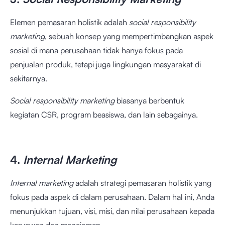
Elemen pemasaran holistik adalah
social responsibility
marketing
, sebuah konsep yang mempertimbangkan aspek
sosial di mana perusahaan tidak hanya fokus pada
penjualan produk, tetapi juga lingkungan masyarakat di
sekitarnya.
Social responsibility marketing
biasanya berbentuk
kegiatan CSR, program beasiswa, dan lain sebagainya.
4.
Internal Marketing
Internal marketing
adalah strategi pemasaran holistik yang
fokus pada aspek di dalam perusahaan. Dalam hal ini, Anda
menunjukkan tujuan, visi, misi, dan nilai perusahaan kepada
karyawan dan manajemen