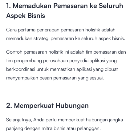
1. Memadukan Pemasaran ke Seluruh
Aspek Bisnis
Cara pertama penerapan pemasaran holistik adalah
memadukan strategi pemasaran ke seluruh aspek bisnis.
Contoh pemasaran holistik ini adalah tim pemasaran dan
tim pengembang perusahaan penyedia aplikasi yang
berkoordinasi untuk memastikan aplikasi yang dibuat
menyampaikan pesan pemasaran yang sesuai.
2. Memperkuat Hubungan
Selanjutnya, Anda perlu memperkuat hubungan jangka
panjang dengan mitra bisnis atau pelanggan.