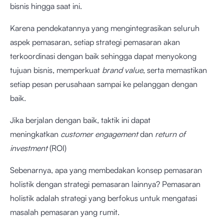
bisnis hingga saat ini.
Karena pendekatannya yang mengintegrasikan seluruh
aspek pemasaran, setiap strategi pemasaran akan
terkoordinasi dengan baik sehingga dapat menyokong
tujuan bisnis, memperkuat
brand value
, serta memastikan
setiap pesan perusahaan sampai ke pelanggan dengan
baik.
Jika berjalan dengan baik, taktik ini dapat
meningkatkan
customer engagement
dan
return of
investment
(ROI)
Sebenarnya, apa yang membedakan konsep pemasaran
holistik dengan strategi pemasaran lainnya? Pemasaran
holistik adalah strategi yang berfokus untuk mengatasi
masalah pemasaran yang rumit.