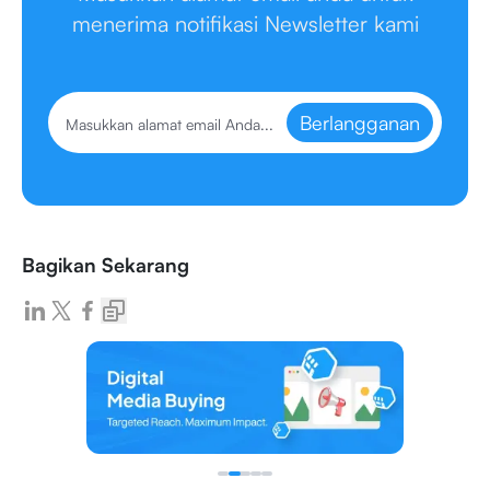
menerima notifikasi Newsletter kami
Berlangganan
Bagikan Sekarang