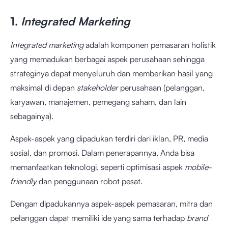
1.
Integrated Marketing
Integrated marketing
adalah komponen pemasaran holistik
yang memadukan berbagai aspek perusahaan sehingga
strateginya dapat menyeluruh dan memberikan hasil yang
maksimal di depan
stakeholder
perusahaan (pelanggan,
karyawan, manajemen, pemegang saham, dan lain
sebagainya).
Aspek-aspek yang dipadukan terdiri dari iklan, PR, media
sosial, dan promosi. Dalam penerapannya, Anda bisa
memanfaatkan teknologi, seperti optimisasi aspek
mobile-
friendly
dan penggunaan robot pesat.
Dengan dipadukannya aspek-aspek pemasaran, mitra dan
pelanggan dapat memiliki ide yang sama terhadap
brand