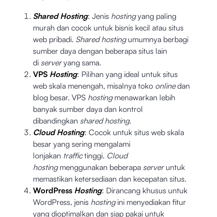
Shared Hosting
: Jenis
hosting
yang paling
murah dan cocok untuk bisnis kecil atau situs
web pribadi.
Shared hosting
umumnya berbagi
sumber daya dengan beberapa situs lain
di
server
yang sama.
VPS
Hosting
: Pilihan yang ideal untuk situs
web skala menengah, misalnya toko
online
dan
blog besar. VPS
hosting
menawarkan lebih
banyak sumber daya dan kontrol
dibandingkan
shared hosting
.
Cloud Hosting
: Cocok untuk situs web skala
besar yang sering mengalami
lonjakan
traffic
tinggi.
Cloud
hosting
menggunakan beberapa
server
untuk
memastikan ketersediaan dan kecepatan situs.
WordPress
Hosting
: Dirancang khusus untuk
WordPress, jenis
hosting
ini menyediakan fitur
yang dioptimalkan dan siap pakai untuk