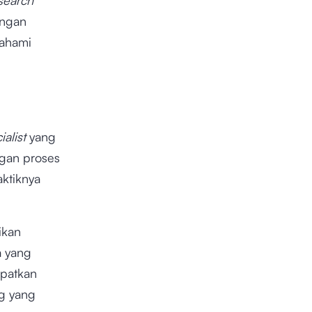
engan
ahami
alist
yang
ngan proses
aktiknya
ikan
a yang
apatkan
g yang