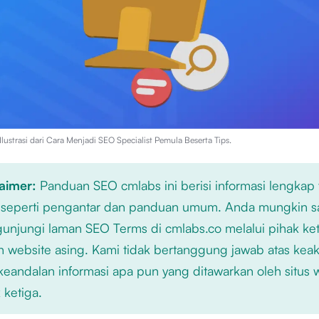
lustrasi dari
Cara Menjadi SEO Specialist Pemula Beserta Tips
.
laimer:
Panduan SEO cmlabs ini berisi informasi lengkap
 seperti pengantar dan panduan umum. Anda mungkin s
njungi laman SEO Terms di cmlabs.co melalui pihak ket
n website asing. Kami tidak bertanggung jawab atas kea
keandalan informasi apa pun yang ditawarkan oleh situs
 ketiga.