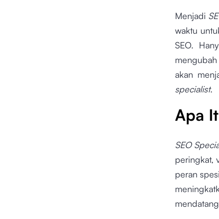
Menjadi
SE
waktu untu
SEO. Hany
mengubah 
akan menja
specialist
.
Apa I
SEO Special
peringkat, v
peran spes
meningkatk
mendatangk