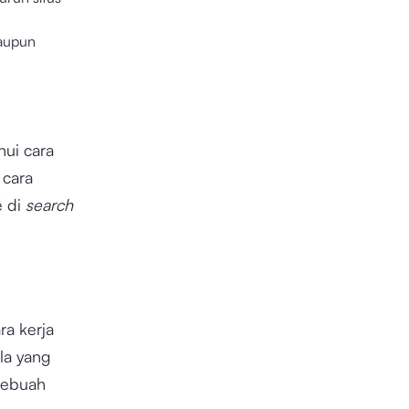
maupun
ui cara
 cara
e di
search
a kerja
la yang
 sebuah