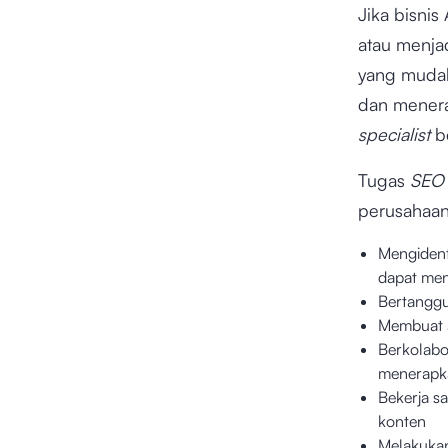
Jika bisnis
atau menja
yang mudah
dan menera
specialist
b
Tugas
SEO 
perusahaan
Mengident
dapat men
Bertanggu
Membuat a
Berkolabo
menerapka
Bekerja s
konten
Melakukan