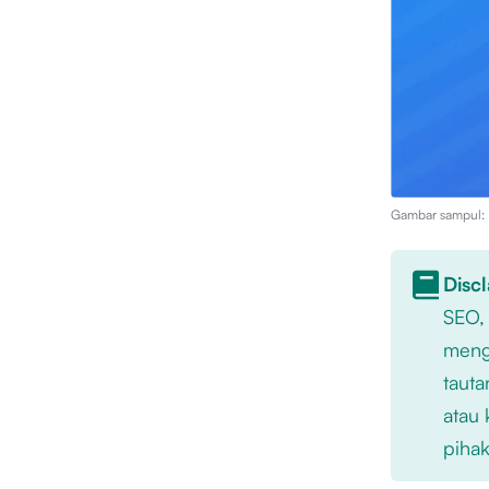
Gambar sampul: I
Disc
SEO,
mengu
tauta
atau 
pihak