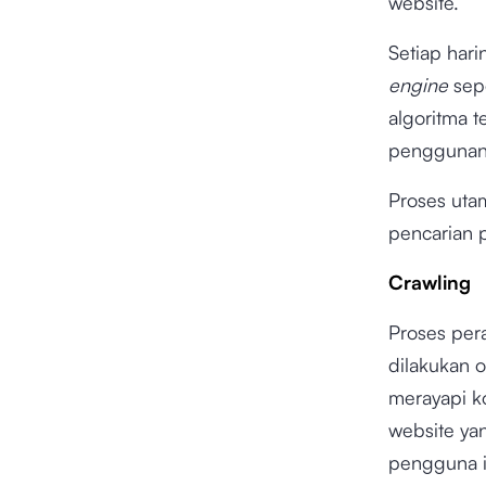
website.
Setiap hari
engine
sepe
algoritma t
penggunan
Proses uta
pencarian 
Crawling
Proses per
dilakukan 
merayapi k
website yan
pengguna i