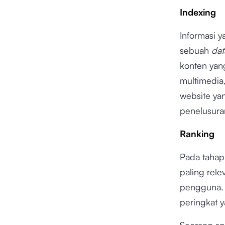
Indexing
Informasi y
sebuah
da
konten yan
multimedia
website yan
penelusura
Ranking
Pada taha
paling rele
pengguna. 
peringkat y
Seorang sp