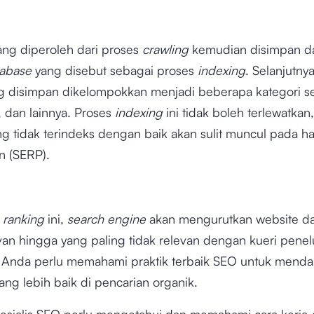
ang diperoleh dari proses
crawling
kemudian disimpan d
tabase
yang disebut sebagai proses
indexing
. Selanjutnya
g disimpan dikelompokkan menjadi beberapa kategori sep
, dan lainnya. Proses
indexing
ini tidak boleh terlewatkan
g tidak terindeks dengan baik akan sulit muncul pada ha
n (SERP).
p
ranking
ini,
search engine
akan mengurutkan website da
van hingga yang paling tidak relevan dengan kueri pene
Anda perlu memahami praktik terbaik SEO untuk menda
ang lebih baik di pencarian organik.
esialis SEO perlu mengetahui dan memahami cara kerja