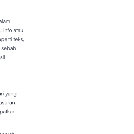
alam
, info atau
erti teks,
, sebab
sil
ri yang
lusuran
patkan
search