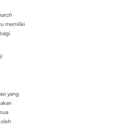
earch
tu memiliki
 bagi
l
si yang
r
akan
emua
 oleh