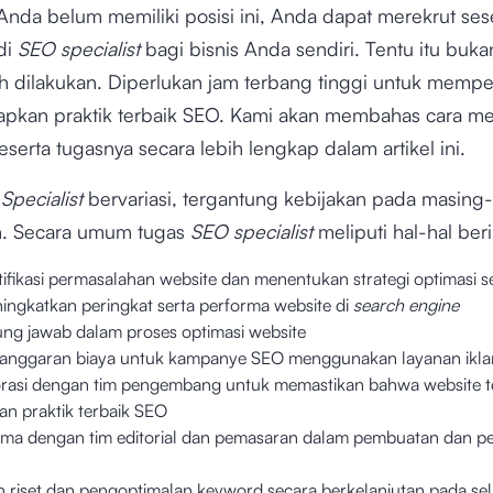
 Anda belum memiliki posisi ini, Anda dapat merekrut se
di
SEO specialist
bagi bisnis Anda sendiri. Tentu itu buka
 dilakukan. Diperlukan jam terbang tinggi untuk mempela
pkan praktik terbaik SEO. Kami akan membahas cara m
eserta tugasnya secara lebih lengkap dalam artikel ini.
Specialist
bervariasi, tergantung kebijakan pada masing
. Secara umum tugas
SEO specialist
meliputi hal-hal beri
ifikasi permasalahan website dan menentukan strategi optimasi 
ingkatkan peringkat serta performa website di
search engine
ng jawab dalam proses optimasi website
nggaran biaya untuk kampanye SEO menggunakan layanan ikla
rasi dengan tim pengembang untuk memastikan bahwa website t
n praktik terbaik SEO
ama dengan tim editorial dan pemasaran dalam pembuatan dan 
 riset dan pengoptimalan keyword secara berkelanjutan pada sel