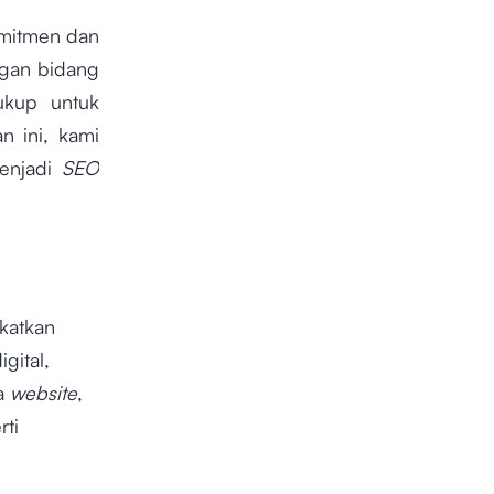
omitmen dan
ngan bidang
ukup untuk
n ini, kami
menjadi
SEO
katkan
igital,
ma
website
,
rti