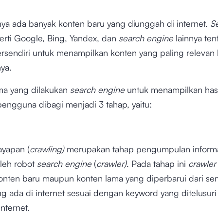
nya ada banyak konten baru yang diunggah di internet.
S
rti Google, Bing, Yandex, dan
search engine
lainnya ten
ersendiri untuk menampilkan konten yang paling relevan
ya.
ma yang dilakukan
search engine
untuk menampilkan hasi
pengguna dibagi menjadi 3 tahap, yaitu:
ayapan (
crawling)
merupakan tahap pengumpulan informa
oleh robot
search engine
(
crawler)
. Pada tahap ini
crawle
onten baru maupun konten lama yang diperbarui dari s
g ada di internet sesuai dengan keyword yang ditelusuri
nternet.