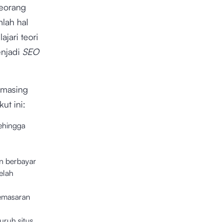
seorang
nlah hal
jari teori
enjadi
SEO
-masing
kut ini:
sehingga
n berbayar
elah
pemasaran
uruh situs