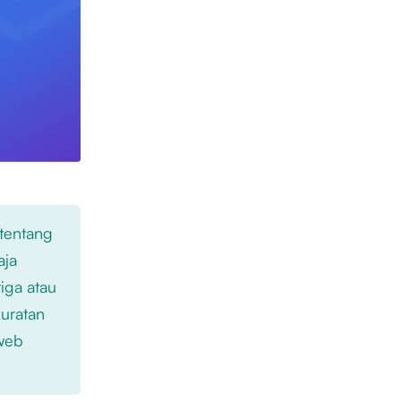
 tentang
aja
iga atau
kuratan
 web