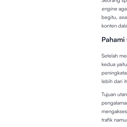
engine
agar
begitu,
sea
konten dal
Pahami 
Setelah me
kedua yait
peningkatan
lebih dari it
Tujuan uta
pengalaman
mengakses 
trafik nam