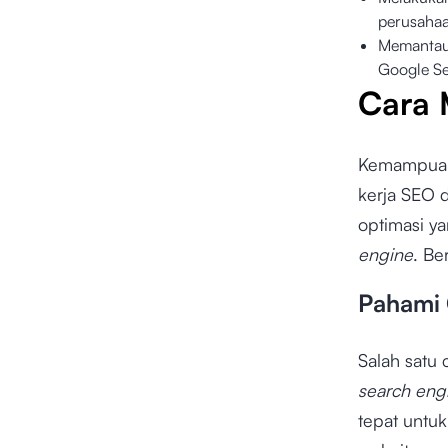
perusaha
Memantau 
Google Se
Cara 
Kemampuan 
kerja SEO 
optimasi y
engine
. Be
Pahami 
Salah satu
search eng
tepat untuk