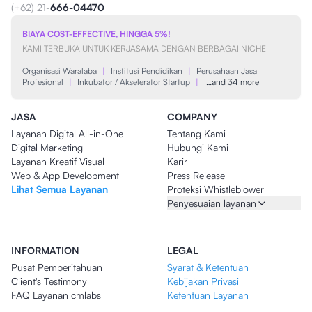
(+62) 21-
666-04470
BIAYA COST-EFFECTIVE, HINGGA 5%!
KAMI TERBUKA UNTUK KERJASAMA DENGAN BERBAGAI NICHE
Organisasi Waralaba
|
Institusi Pendidikan
|
Perusahaan Jasa
Profesional
|
Inkubator / Akselerator Startup
|
…and 34 more
JASA
COMPANY
Layanan Digital All-in-One
Tentang Kami
Digital Marketing
Hubungi Kami
Layanan Kreatif Visual
Karir
Web & App Development
Press Release
Lihat Semua Layanan
Proteksi Whistleblower
Penyesuaian layanan
INFORMATION
LEGAL
Pusat Pemberitahuan
Syarat & Ketentuan
Client's Testimony
Kebijakan Privasi
FAQ Layanan cmlabs
Ketentuan Layanan