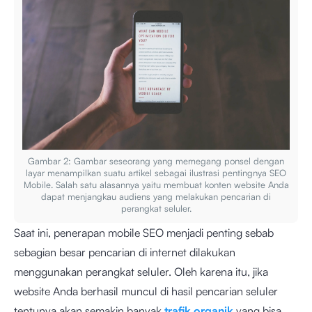
Gambar 2: Gambar seseorang yang memegang ponsel dengan
layar menampilkan suatu artikel sebagai ilustrasi pentingnya SEO
Mobile. Salah satu alasannya yaitu membuat konten website Anda
dapat menjangkau audiens yang melakukan pencarian di
perangkat seluler.
Saat ini, penerapan mobile SEO menjadi penting sebab
sebagian besar pencarian di internet dilakukan
menggunakan perangkat seluler. Oleh karena itu, jika
website Anda berhasil muncul di hasil pencarian seluler
tentunya akan semakin banyak
trafik organik
yang bisa