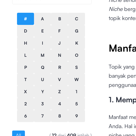
Niche
berg
topik konte
#
A
B
C
D
E
F
G
H
I
J
K
Manfa
L
M
N
O
Topik yang
P
Q
R
S
banyak pen
T
U
V
W
penggunaan
X
Y
Z
1
1. Memp
2
3
4
5
6
7
8
9
Manfaat me
Anda. Hal i
niche yang
All
(
12
dari
409
istilah
)