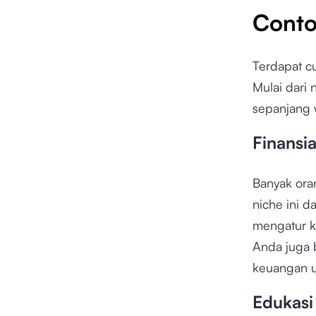
Conto
Terdapat c
Mulai dari
sepanjang 
Finansia
Banyak oran
niche ini 
mengatur ke
Anda juga 
keuangan u
Edukasi