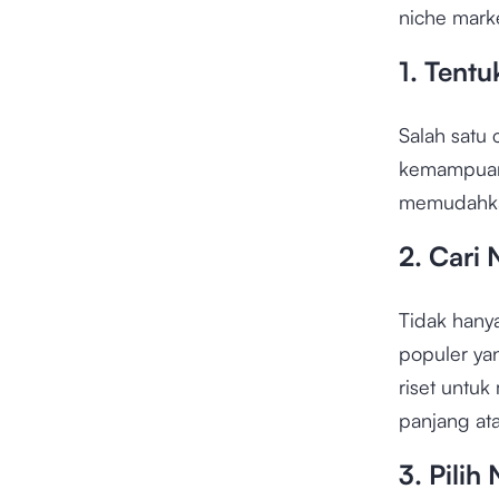
niche mark
1. Tent
Salah satu
kemampuan,
memudahkan
2. Cari 
Tidak hanya
populer ya
riset untuk
panjang at
3. Pilih