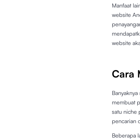
Manfaat la
website An
penayangan
mendapatka
website ak
Cara 
Banyaknya 
membuat pe
satu niche
pencarian 
Beberapa l