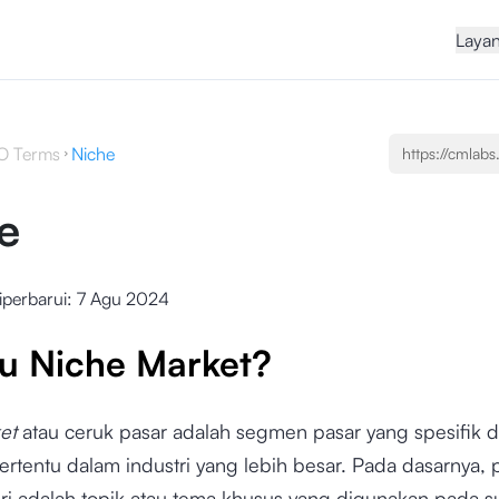
Laya
O Terms
Niche
e
iperbarui:
7 Agu 2024
tu Niche Market?
et
atau ceruk pasar adalah segmen pasar yang spesifik d
ertentu dalam industri yang lebih besar. Pada dasarnya, 
ri adalah topik atau tema khusus yang digunakan pada s