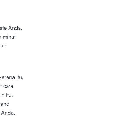
ite Anda.
iminati
ut:
arena itu,
t cara
n itu,
rand
 Anda.