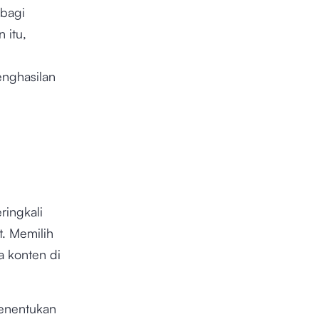
 bagi
n itu,
enghasilan
ingkali
. Memilih
 konten di
enentukan