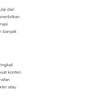
lai dari
enerbitkan
masi
h banyak
ingkali
buat konten
hatan
kter atau