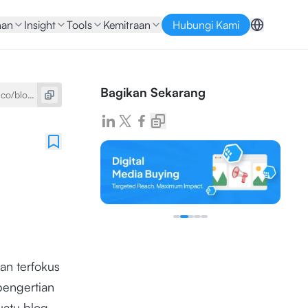
nan
Insight
Tools
Kemitraan
Hubungi Kami
Bagikan Sekarang
an terfokus
pengertian
uatu blog.