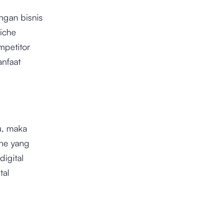
ngan bisnis
iche
mpetitor
nfaat
u, maka
che yang
igital
tal