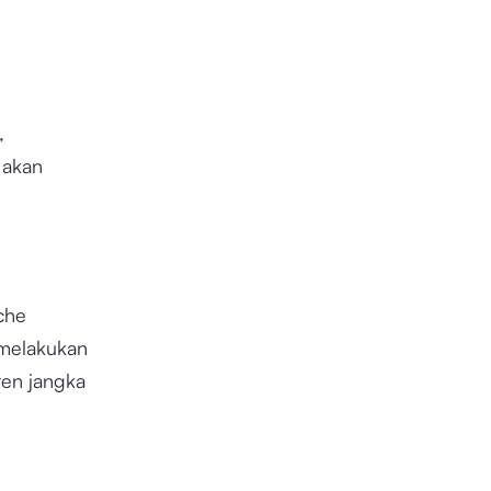
,
 akan
che
 melakukan
ren jangka