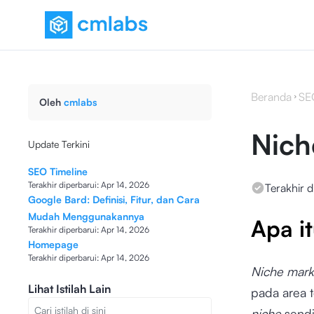
Beranda
SE
Oleh
cmlabs
Nich
Update Terkini
SEO Timeline
Terakhir diperbarui:
Apr 14, 2026
Terakhir d
Google Bard: Definisi, Fitur, dan Cara
Mudah Menggunakannya
Apa i
Terakhir diperbarui:
Apr 14, 2026
Homepage
Terakhir diperbarui:
Apr 14, 2026
Niche mark
Lihat Istilah Lain
pada area t
niche
sendi