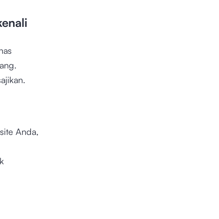
enali
has
ang.
ajikan.
site Anda,
u
k