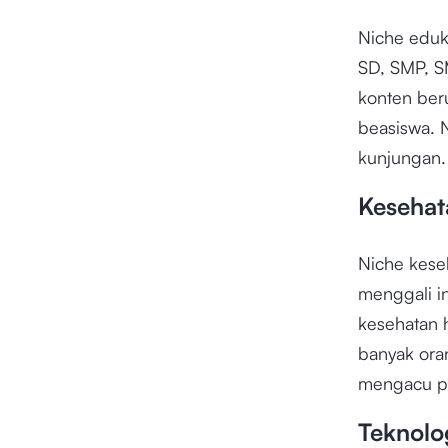
Niche eduk
SD, SMP, S
konten beru
beasiswa. 
kunjungan.
Kesehat
Niche kese
menggali i
kesehatan h
banyak oran
mengacu pad
Teknolo