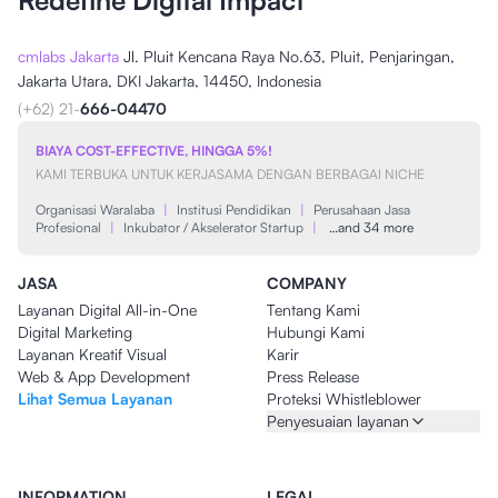
Redefine Digital Impact
cmlabs Jakarta
Jl. Pluit Kencana Raya No.63, Pluit, Penjaringan,
Jakarta Utara, DKI Jakarta, 14450, Indonesia
(+62) 21-
666-04470
BIAYA COST-EFFECTIVE, HINGGA 5%!
KAMI TERBUKA UNTUK KERJASAMA DENGAN BERBAGAI NICHE
Organisasi Waralaba
|
Institusi Pendidikan
|
Perusahaan Jasa
Profesional
|
Inkubator / Akselerator Startup
|
…and 34 more
JASA
COMPANY
Layanan Digital All-in-One
Tentang Kami
Digital Marketing
Hubungi Kami
Layanan Kreatif Visual
Karir
Web & App Development
Press Release
Lihat Semua Layanan
Proteksi Whistleblower
Penyesuaian layanan
INFORMATION
LEGAL