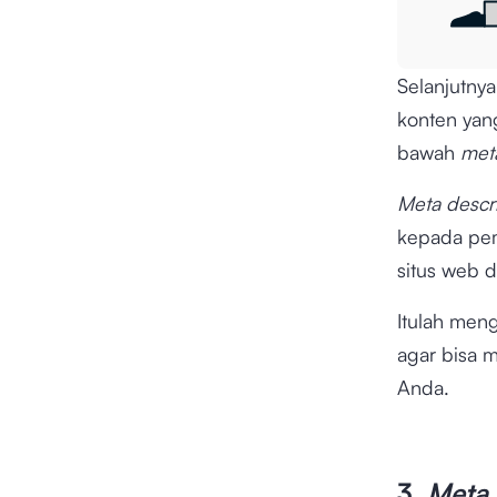
Selanjutny
konten yan
bawah
meta
Meta descr
kepada pe
situs web 
Itulah men
agar bisa 
Anda.
3.
Meta