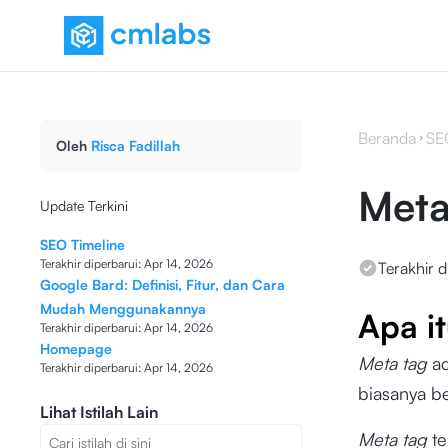
Beranda
SE
Oleh
Risca Fadillah
Meta
Update Terkini
SEO Timeline
Terakhir diperbarui:
Apr 14, 2026
Terakhir d
Google Bard: Definisi, Fitur, dan Cara
Mudah Menggunakannya
Apa i
Terakhir diperbarui:
Apr 14, 2026
Homepage
Meta tag
a
Terakhir diperbarui:
Apr 14, 2026
biasanya be
Lihat Istilah Lain
Meta tag
te