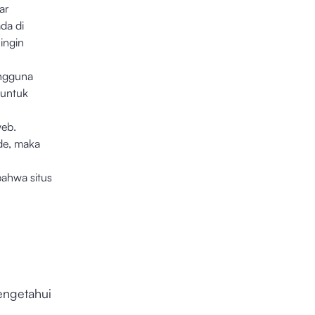
ar
da di
 ingin
engguna
untuk
web.
de, maka
.
bahwa situs
.
engetahui