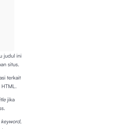
u judul ini
an situs.
si terkait
e HTML.
tle
jika
ss.
g
keyword
,