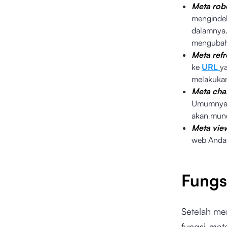
Meta rob
menginde
dalamnya
mengubah
Meta refr
ke
URL
y
melakuk
Meta char
Umumnya, 
akan mun
Meta vie
web Anda 
Fungs
Setelah me
fungsi
meta