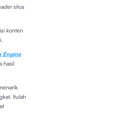
eader
situs
isi konten
i.
h Engine
 hasil
menarik
at. Itulah
at