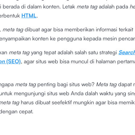
ni berada di dalam konten. Letak
meta tag
adalah pada
h
erbentuk
HTML
.
L
meta tag
dibuat agar bisa memberikan informasi terkait 
enyampaikan konten ke pengguna kepada mesin pencar
kan
meta tag
yang tepat adalah salah satu strategi
Searc
ion
(SEO)
, agar situs web bisa muncul di halaman pertama
engapa
meta tag
penting bagi situs web?
Meta tag
dapat 
ntuk mengunjungi situs web Anda dalah waktu yang singk
eta tag
harus dibuat seefektif mungkin agar bisa memik
dengan cepat.