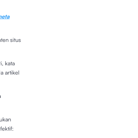
eta
ten situs
, kata
 artikel
a
lukan
ektif: