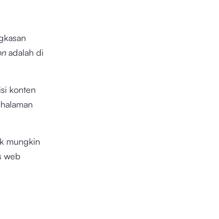
ingkasan
on
adalah di
si konten
 halaman
ik mungkin
s web