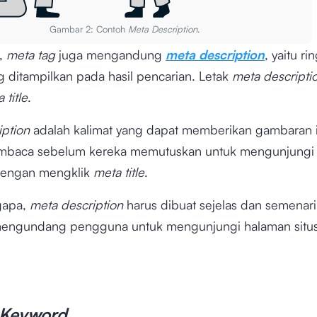
Gambar 2: Contoh
Meta Description
.
a,
meta tag
juga mengandung
meta description
, yaitu r
g ditampilkan pada hasil pencarian. Letak
meta descripti
 title
.
iption
adalah kalimat yang dapat memberikan gambaran i
mbaca sebelum kereka memutuskan untuk mengunjungi
dengan mengklik
meta title
.
gapa,
meta description
harus dibuat sejelas dan semenar
mengundang pengguna untuk mengunjungi halaman situ
 Keyword