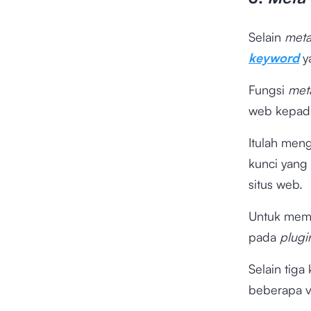
Selain
meta 
keyword
y
Fungsi
met
web kepada
Itulah men
kunci yang 
situs web.
Untuk mem
pada
plug
Selain tig
beberapa v