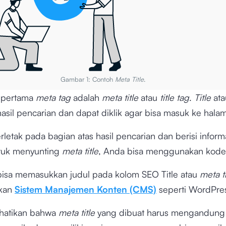
Gambar 1: Contoh
Meta Title
.
 pertama
meta tag
adalah
meta title
atau
title tag
.
Title
ata
asil pencarian dan dapat diklik agar bisa masuk ke halam
rletak pada bagian atas hasil pencarian dan berisi informa
tuk menyunting
meta title
, Anda bisa menggunakan kod
isa memasukkan judul pada kolom SEO Title atau
meta ti
kan
Sistem Manajemen Konten (CMS)
seperti WordPre
rhatikan bahwa
meta title
yang dibuat harus mengandun