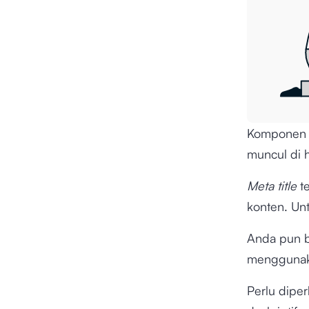
Komponen
muncul di h
Meta title
te
konten. Un
Anda pun b
mengguna
Perlu dipe