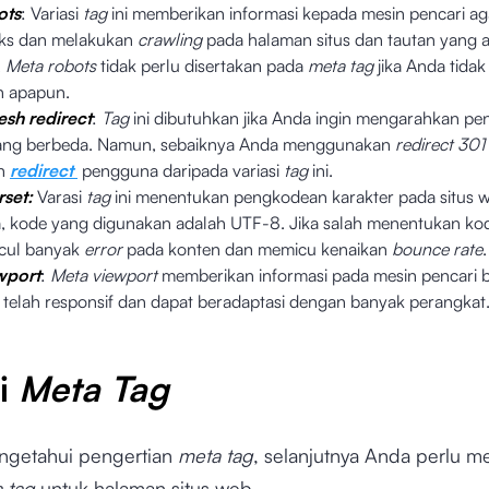
ots
: Variasi
tag
ini memberikan informasi kepada mesin pencari ag
ks dan melakukan
crawling
pada halaman situs dan tautan yang a
.
Meta robots
tidak perlu disertakan pada
meta tag
jika Anda tidak
 apapun.
esh redirect
:
Tag
ini dibutuhkan jika Anda ingin mengarahkan p
ang berbeda. Namun, sebaiknya Anda menggunakan
redirect 301
an
redirect
pengguna daripada variasi
tag
ini.
set:
Varasi
tag
ini menentukan pengkodean karakter pada situs 
kode yang digunakan adalah UTF-8. Jika salah menentukan ko
cul banyak
error
pada konten dan memicu kenaikan
bounce rate
wport
:
Meta viewport
memberikan informasi pada mesin pencari 
telah responsif dan dapat beradaptasi dengan banyak perangkat
i
Meta Tag
ngetahui pengertian
meta tag
, selanjutnya Anda perlu m
 tag
untuk halaman situs web.