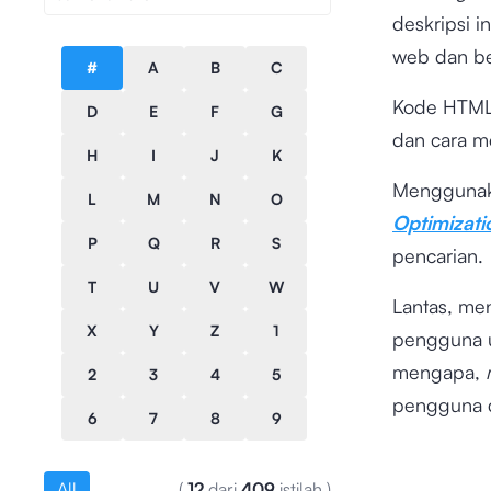
deskripsi i
web dan b
#
A
B
C
Kode HTM
D
E
F
G
dan cara m
H
I
J
K
Mengguna
L
M
N
O
Optimizat
P
Q
R
S
pencarian.
T
U
V
W
Lantas, m
X
Y
Z
1
pengguna u
mengapa,
m
2
3
4
5
pengguna 
6
7
8
9
All
(
12
dari
409
istilah
)