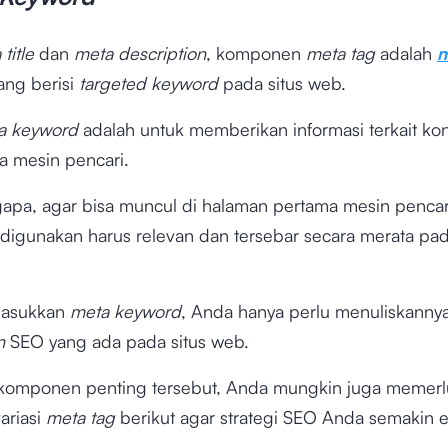
title
dan
meta description
, komponen
meta tag
adalah
m
ang berisi
targeted keyword
pada situs web.
a keyword
adalah untuk memberikan informasi terkait kon
 mesin pencari.
gapa, agar bisa muncul di halaman pertama mesin pencari
digunakan harus relevan dan tersebar secara merata pada
asukkan
meta keyword
, Anda hanya perlu menuliskanny
in
SEO yang ada pada situs web.
a komponen penting tersebut, Anda mungkin juga memer
ariasi
meta tag
berikut agar strategi SEO Anda semakin ef