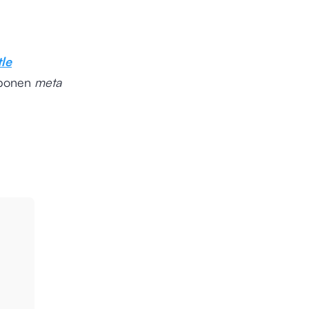
tle
mponen
meta