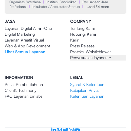
Organisasi Waralaba
|
Institusi Pendidikan
|
Perusahaan Jasa
Profesional
|
Inkubator / Akselerator Startup
|
…and 34 more
JASA
COMPANY
Layanan Digital All-in-One
Tentang Kami
Digital Marketing
Hubungi Kami
Layanan Kreatif Visual
Karir
Web & App Development
Press Release
Lihat Semua Layanan
Proteksi Whistleblower
Penyesuaian layanan
INFORMATION
LEGAL
Pusat Pemberitahuan
Syarat & Ketentuan
Client's Testimony
Kebijakan Privasi
FAQ Layanan cmlabs
Ketentuan Layanan