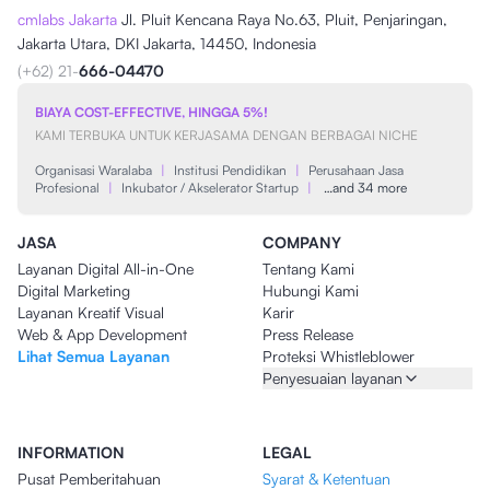
cmlabs Jakarta
Jl. Pluit Kencana Raya No.63, Pluit, Penjaringan,
Jakarta Utara, DKI Jakarta, 14450, Indonesia
(+62) 21-
666-04470
BIAYA COST-EFFECTIVE, HINGGA 5%!
KAMI TERBUKA UNTUK KERJASAMA DENGAN BERBAGAI NICHE
Organisasi Waralaba
|
Institusi Pendidikan
|
Perusahaan Jasa
Profesional
|
Inkubator / Akselerator Startup
|
…and 34 more
JASA
COMPANY
Layanan Digital All-in-One
Tentang Kami
Digital Marketing
Hubungi Kami
Layanan Kreatif Visual
Karir
Web & App Development
Press Release
Lihat Semua Layanan
Proteksi Whistleblower
Penyesuaian layanan
INFORMATION
LEGAL
Pusat Pemberitahuan
Syarat & Ketentuan