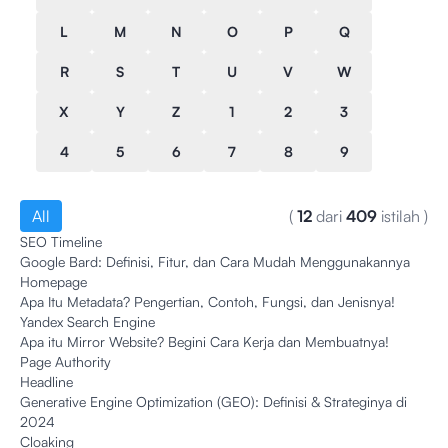
L
M
N
O
P
Q
R
S
T
U
V
W
X
Y
Z
1
2
3
4
5
6
7
8
9
All
(
12
dari
409
istilah
)
SEO Timeline
Google Bard: Definisi, Fitur, dan Cara Mudah Menggunakannya
Homepage
Apa Itu Metadata? Pengertian, Contoh, Fungsi, dan Jenisnya!
Yandex Search Engine
Apa itu Mirror Website? Begini Cara Kerja dan Membuatnya!
Page Authority
Headline
Generative Engine Optimization (GEO): Definisi & Strateginya di
2024
Cloaking