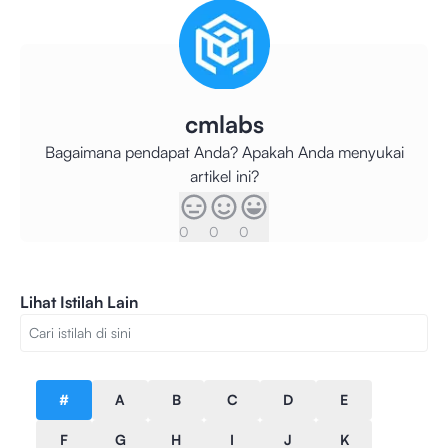
cmlabs
Bagaimana pendapat Anda? Apakah Anda menyukai
artikel ini?
0
0
0
Lihat Istilah Lain
#
A
B
C
D
E
F
G
H
I
J
K