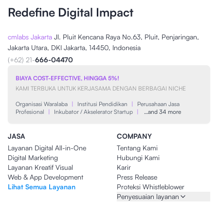
Redefine Digital Impact
cmlabs Jakarta
Jl. Pluit Kencana Raya No.63, Pluit, Penjaringan,
Jakarta Utara, DKI Jakarta, 14450, Indonesia
(+62) 21-
666-04470
BIAYA COST-EFFECTIVE, HINGGA 5%!
KAMI TERBUKA UNTUK KERJASAMA DENGAN BERBAGAI NICHE
Organisasi Waralaba
|
Institusi Pendidikan
|
Perusahaan Jasa
Profesional
|
Inkubator / Akselerator Startup
|
…and 34 more
JASA
COMPANY
Layanan Digital All-in-One
Tentang Kami
Digital Marketing
Hubungi Kami
Layanan Kreatif Visual
Karir
Web & App Development
Press Release
Lihat Semua Layanan
Proteksi Whistleblower
Penyesuaian layanan