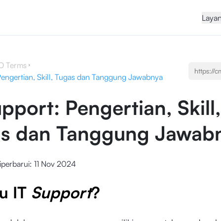
Laya
O Terms
Pengertian, Skill, Tugas dan Tanggung Jawabnya
pport: Pengertian, Skill,
s dan Tanggung Jawab
iperbarui:
11 Nov 2024
tu IT
Support
?