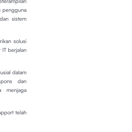
terampilan
tu pengguna
 dan sistem
ikan solusi
 IT berjalan
usial dalam
spons dan
ta menjaga
pport telah