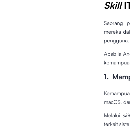
Skill
I
Seorang p
mereka dal
pengguna
Apabila An
kemampuan 
1. Mamp
Kemampuan 
macOS, dan
Melalui
skil
terkait sis