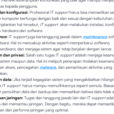
 memiliki keterampilan komunikasi yang baik agar mampu menjela
las kepada pengguna.
dan konfigurasi:
Profesional IT
support
harus bisa memastikan s
komputer berfungsi dengan baik dan sesuai dengan kebutuhan
jalankan hal tersebut,
IT support
akan melakukan instalasi, konfi
a
hardware
dan
software
.
nce
:
IT
support
juga bertanggung jawab dalam
maintenance
sof
dware
. Hal ini mencakup aktivitas seperti memperbarui
software
,
hardware
, dan menjaga sistem agar tetap berjalan dengan lancar.
 dan privasi:
Salah satu tugas IT
support
adalah menjaga keam
 sistem maupun data. Hal ini meliputi penerapan tindakan keamana
an akses, pencegahan
malware
, dan pemantauan aktivitas yang
akan.
n data:
Jika terjadi kegagalan sistem yang mengakibatkan hilang
a IT
support
harus mampu memulihkannya seperti semula. Biasany
n pemulihan data dari
backup
dan memastikan bahwa data tidak a
an jaringan:
Tugas dan tanggung jawab lain dari IT
support
ada
 dan memantau jaringan. Dengan begitu, mereka dapat memasti
aan dan performa jaringan yang optimal.