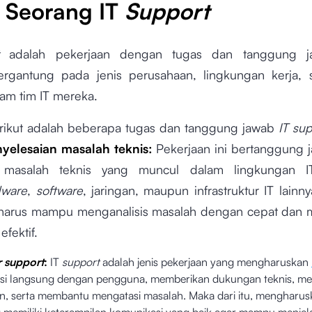
 Seorang IT
Support
rt
adalah pekerjaan dengan tugas dan tanggung 
ergantung pada jenis perusahaan, lingkungan kerja, 
lam tim IT mereka.
ikut adalah beberapa tugas dan tanggung jawab
IT su
yelesaian masalah teknis:
Pekerjaan ini bertanggung 
 masalah teknis yang muncul dalam lingkungan IT
dware
,
software
, jaringan, maupun infrastruktur IT lain
harus mampu menganalisis masalah dengan cepat dan
efektif.
 support
:
IT
support
adalah jenis pekerjaan yang mengharuskan
ksi langsung dengan pengguna, memberikan dukungan teknis, m
n, serta membantu mengatasi masalah. Maka dari itu, mengharus