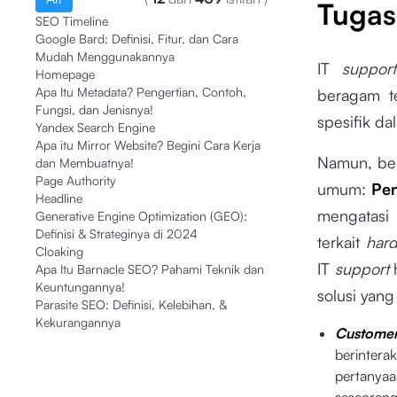
Tugas
SEO Timeline
Google Bard: Definisi, Fitur, dan Cara
Mudah Menggunakannya
IT
suppo
Homepage
Apa Itu Metadata? Pengertian, Contoh,
beragam
t
Fungsi, dan Jenisnya!
spesifik da
Yandex Search Engine
Apa itu Mirror Website? Begini Cara Kerja
Namun, ber
dan Membuatnya!
Page Authority
umum:
Pen
Headline
mengatasi
Generative Engine Optimization (GEO):
Definisi & Strateginya di 2024
terkait
har
Cloaking
IT
support
Apa Itu Barnacle SEO? Pahami Teknik dan
Keuntungannya!
solusi yang 
Parasite SEO: Definisi, Kelebihan, &
Kekurangannya
Customer
berintera
pertanyaa