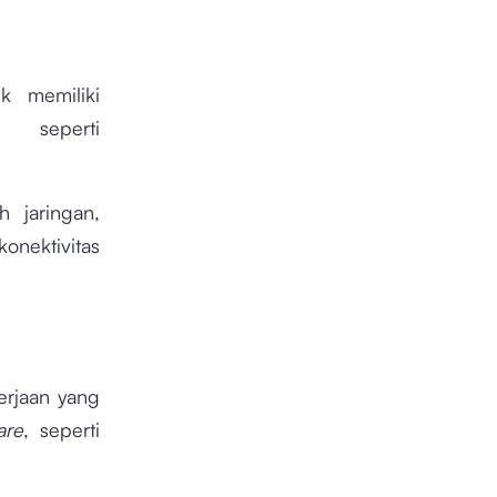
k memiliki
 seperti
h jaringan,
nektivitas
erjaan yang
are
, seperti