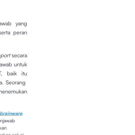
jawab yang
serta peran
pport
secara
jawab untuk
, baik itu
nya. Seorang
 menemukan
brainware
enjawab
kan