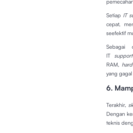
pemecahan 
Setiap
IT s
cepat, me
seefektif m
Sebagai 
IT
suppo
RAM,
hard
yang gagal 
6. Mamp
Terakhir,
sk
Dengan kem
teknis den