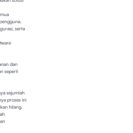
skan solusi
emua
 pengguna.
gurasi, serta
tware
anan dan
n seperti
nya sejumlah
a proses ini
kan hilang.
lah
kan