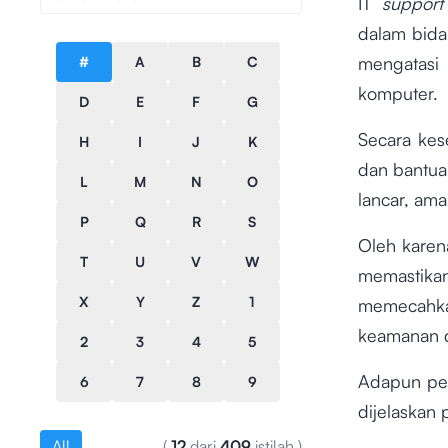
IT
suppor
dalam bid
mengatasi 
#
A
B
C
komputer.
D
E
F
G
Secara kes
H
I
J
K
dan bantuan
L
M
N
O
lancar, ama
P
Q
R
S
Oleh karena
T
U
V
W
memastika
X
Y
Z
1
memecahk
keamanan da
2
3
4
5
Adapun pen
6
7
8
9
dijelaskan 
All
(
12
dari
409
istilah
)