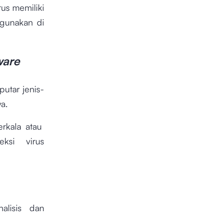
us memiliki
igunakan di
ware
utar jenis-
ya.
rkala atau
eksi virus
alisis dan