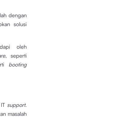
alah dengan
kan solusi
dapi oleh
re
, seperti
erti
booting
 IT
support
.
kan masalah