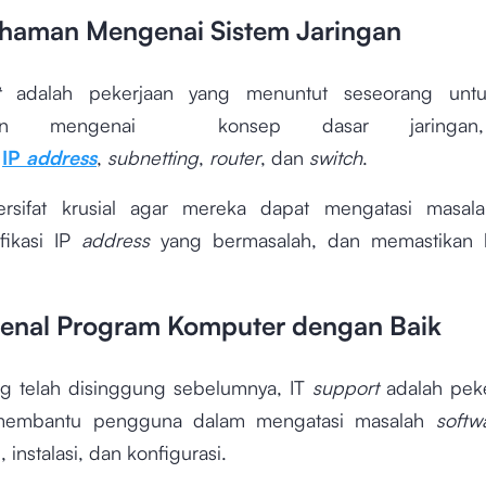
haman Mengenai Sistem Jaringan
adalah pekerjaan yang menuntut seseorang untu
an mengenai konsep dasar jaringan,
i
IP
address
,
subnetting
,
router
, dan
switch
.
bersifat krusial agar mereka dapat mengatasi masala
fikasi IP
address
yang bermasalah, dan memastikan ko
enal Program Komputer dengan Baik
ng telah disinggung sebelumnya, IT
support
adalah pek
membantu pengguna dalam mengatasi masalah
softw
instalasi, dan konfigurasi.