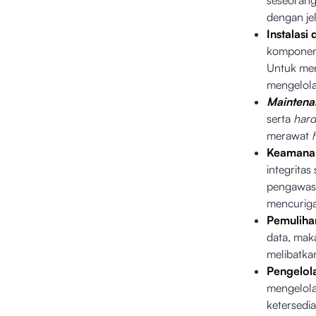
seseorang
dengan je
Instalasi 
komponen 
Untuk men
mengelol
Maintena
serta
har
merawat
Keamanan
integritas
pengawas
mencurig
Pemuliha
data, mak
melibatka
Pengelola
mengelola
ketersedi