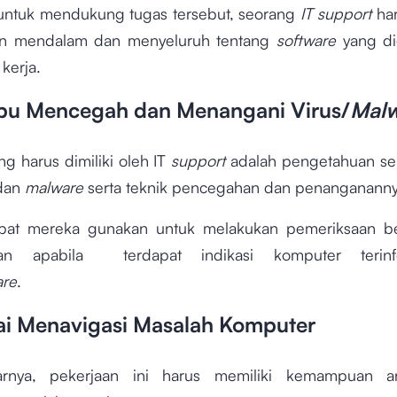
untuk mendukung tugas tersebut, seorang
IT support
har
 mendalam dan menyeluruh tentang
software
yang d
kerja.
u Mencegah dan Menangani Virus/
Mal
ang harus dimiliki oleh IT
support
adalah pengetahuan sep
 dan
malware
serta teknik pencegahan dan penanganann
apat mereka gunakan untuk melakukan pemeriksaan be
an apabila terdapat indikasi komputer terinf
are
.
ai Menavigasi Masalah Komputer
rnya, pekerjaan ini harus memiliki kemampuan an