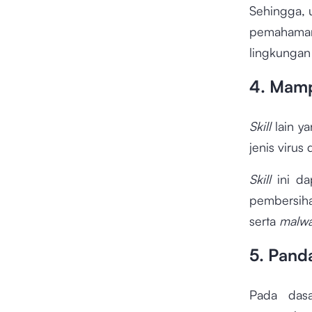
Sehingga, 
pemahaman
lingkungan 
4. Mamp
Skill
lain y
jenis virus
Skill
ini d
pembersih
serta
malw
5. Pand
Pada dasa