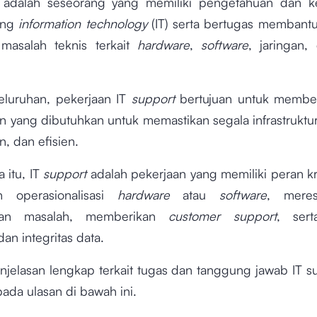
t
adalah seseorang yang memiliki pengetahuan dan ke
ang
information technology
(IT) serta bertugas memban
masalah teknis terkait
hardware
,
software
, jaringan,
eluruhan, pekerjaan IT
support
bertujuan untuk member
 yang dibutuhkan untuk memastikan segala infrastruktur
n, dan efisien.
 itu, IT
support
adalah pekerjaan yang memiliki peran kr
n operasionalisasi
hardware
atau
software
, mere
an masalah, memberikan
customer support
, ser
n integritas data.
jelasan lengkap terkait tugas dan tanggung jawab IT su
pada ulasan di bawah ini.