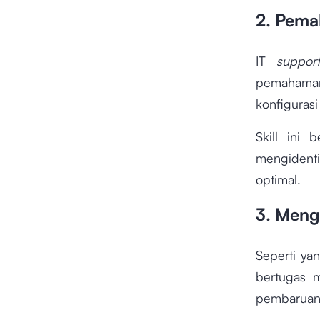
2. Pema
IT
support
pemaham
konfiguras
Skill ini 
mengidenti
optimal.
3. Meng
Seperti ya
bertugas 
pembaruan, 