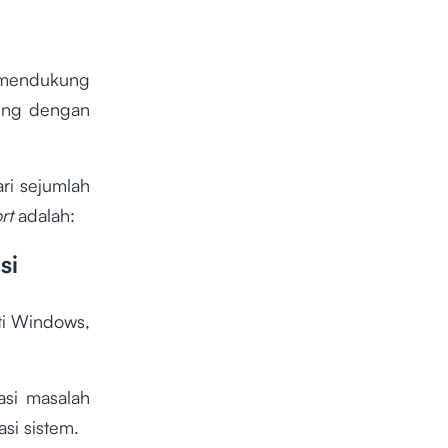
mendukung
sung dengan
ri sejumlah
rt
adalah:
si
ti Windows,
si masalah
asi sistem.