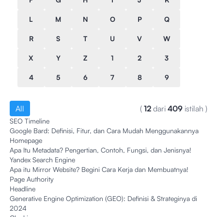
L
M
N
O
P
Q
R
S
T
U
V
W
X
Y
Z
1
2
3
4
5
6
7
8
9
All
(
12
dari
409
istilah
)
SEO Timeline
Google Bard: Definisi, Fitur, dan Cara Mudah Menggunakannya
Homepage
Apa Itu Metadata? Pengertian, Contoh, Fungsi, dan Jenisnya!
Yandex Search Engine
Apa itu Mirror Website? Begini Cara Kerja dan Membuatnya!
Page Authority
Headline
Generative Engine Optimization (GEO): Definisi & Strateginya di
2024