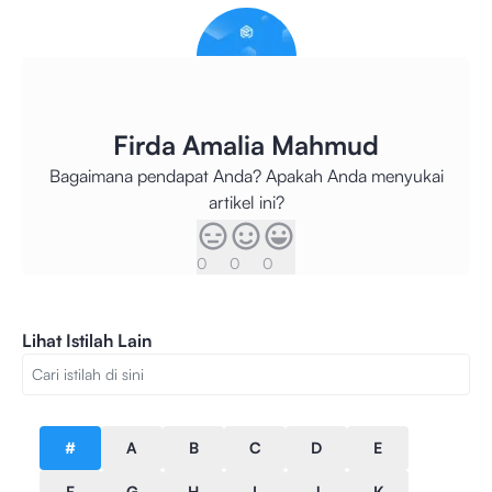
Firda Amalia Mahmud
Bagaimana pendapat Anda? Apakah Anda menyukai
artikel ini?
0
0
0
Lihat Istilah Lain
#
A
B
C
D
E
F
G
H
I
J
K