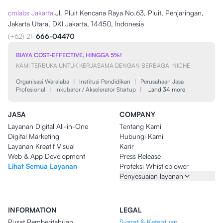
cmlabs Jakarta
Jl. Pluit Kencana Raya No.63, Pluit, Penjaringan,
Jakarta Utara, DKI Jakarta, 14450, Indonesia
(+62) 21-
666-04470
BIAYA COST-EFFECTIVE, HINGGA 5%!
KAMI TERBUKA UNTUK KERJASAMA DENGAN BERBAGAI NICHE
Organisasi Waralaba
|
Institusi Pendidikan
|
Perusahaan Jasa
Profesional
|
Inkubator / Akselerator Startup
|
…and 34 more
JASA
COMPANY
Layanan Digital All-in-One
Tentang Kami
Digital Marketing
Hubungi Kami
Layanan Kreatif Visual
Karir
Web & App Development
Press Release
Lihat Semua Layanan
Proteksi Whistleblower
Penyesuaian layanan
INFORMATION
LEGAL
Pusat Pemberitahuan
Syarat & Ketentuan