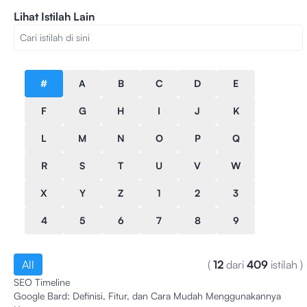
Lihat Istilah Lain
#
A
B
C
D
E
F
G
H
I
J
K
L
M
N
O
P
Q
R
S
T
U
V
W
X
Y
Z
1
2
3
4
5
6
7
8
9
All
(
12
dari
409
istilah
)
SEO Timeline
Google Bard: Definisi, Fitur, dan Cara Mudah Menggunakannya