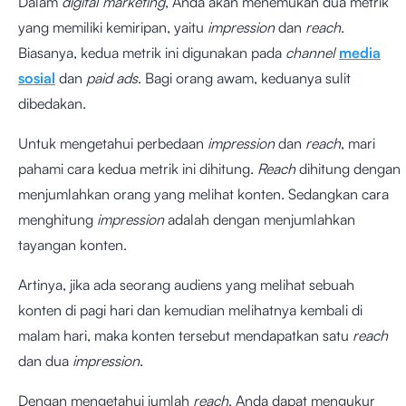
Dalam
digital marketing
, Anda akan menemukan dua metrik
yang memiliki kemiripan, yaitu
impression
dan
reach
.
Biasanya, kedua metrik ini digunakan pada
channel
media
sosial
dan
paid ads
. Bagi orang awam, keduanya sulit
dibedakan.
Untuk mengetahui perbedaan
impression
dan
reach
, mari
pahami cara kedua metrik ini dihitung.
Reach
dihitung dengan
menjumlahkan orang yang melihat konten. Sedangkan cara
menghitung
impression
adalah dengan menjumlahkan
tayangan konten.
Artinya, jika ada seorang audiens yang melihat sebuah
konten di pagi hari dan kemudian melihatnya kembali di
malam hari, maka konten tersebut mendapatkan satu
reach
dan dua
impression
.
Dengan mengetahui jumlah
reach
, Anda dapat mengukur