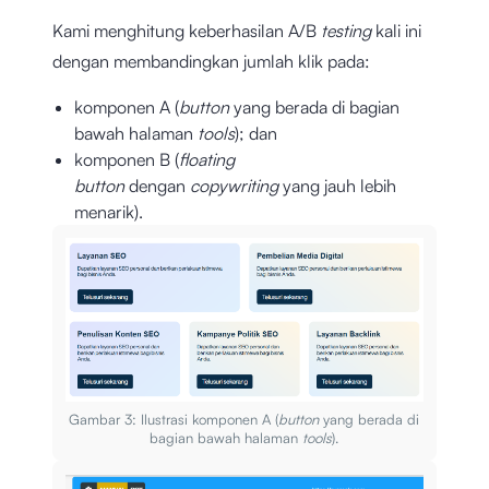
Kami menghitung keberhasilan A/B
testing
kali ini
dengan membandingkan jumlah klik pada:
komponen A (
button
yang berada di bagian
bawah halaman
tools
); dan
komponen B (
floating
button
dengan
copywriting
yang jauh lebih
menarik).
Gambar 3: Ilustrasi komponen A (
button
yang berada di
bagian bawah halaman
tools
).