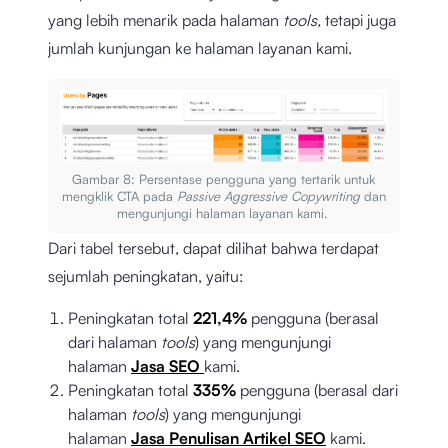
yang lebih menarik pada halaman
tools,
tetapi juga
jumlah kunjungan ke halaman layanan kami.
Gambar 8: Persentase pengguna yang tertarik untuk
mengklik CTA pada
Passive Aggressive Copywriting
dan
mengunjungi halaman layanan kami
.
Dari tabel tersebut, dapat dilihat bahwa terdapat
sejumlah peningkatan, yaitu:
Peningkatan total
221,4%
pengguna (berasal
dari halaman
tools
) yang mengunjungi
halaman
Jasa SEO
kami.
Peningkatan total
335%
pengguna (berasal dari
halaman
tools
) yang mengunjungi
halaman
Jasa Penulisan Artikel SEO
kami.