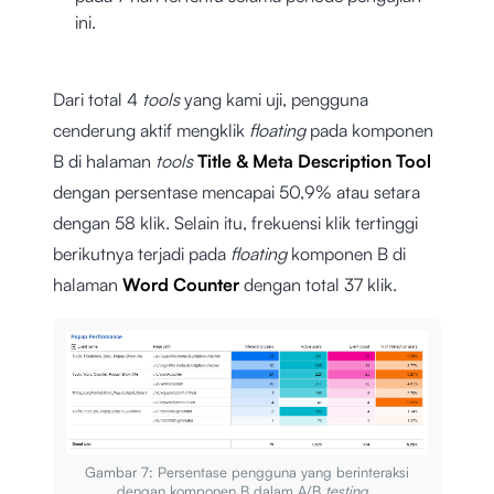
ini.
Dari total 4
tools
yang kami uji, pengguna
cenderung aktif mengklik
floating
pada komponen
B di halaman
tools
Title & Meta Description Tool
dengan persentase mencapai 50,9% atau setara
dengan 58 klik. Selain itu, frekuensi klik tertinggi
berikutnya terjadi pada
floating
komponen B di
halaman
Word Counter
dengan total 37 klik.
Gambar 7: Persentase pengguna yang berinteraksi
dengan komponen B dalam A/B
testing.