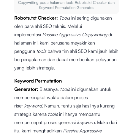
Copywriting pada halaman tools Robots.txt Checker dan
Keyword Permutation Generator.
Robots.txt Checker:
Tools
ini sering digunakan
oleh para ahli SEO teknis. Melalui
implementasi
Passive Aggressive Copywriting
di
halaman ini, kami berusaha meyakinkan
pengguna
tools
bahwa tim ahli SEO kami jauh lebih
berpengalaman dan dapat memberikan pelayanan
yang lebih strategis.
Keyword Permutation
Generator:
Biasanya,
tools
ini digunakan untuk
mempersingkat waktu dalam proses
riset
keyword.
Namun, tentu saja hasilnya kurang
strategis karena
tools
ini hanya membantu
mempercepat proses generasi
keyword.
Maka dari
itu, kami menghadirkan
Passive Aggressive