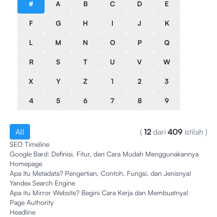
#
A
B
C
D
E
F
G
H
I
J
K
L
M
N
O
P
Q
R
S
T
U
V
W
X
Y
Z
1
2
3
4
5
6
7
8
9
All
(
12
dari
409
istilah
)
SEO Timeline
Google Bard: Definisi, Fitur, dan Cara Mudah Menggunakannya
Homepage
Apa Itu Metadata? Pengertian, Contoh, Fungsi, dan Jenisnya!
Yandex Search Engine
Apa itu Mirror Website? Begini Cara Kerja dan Membuatnya!
Page Authority
Headline