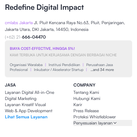
Redefine Digital Impact
cmlabs Jakarta
Jl. Pluit Kencana Raya No.63, Pluit, Penjaringan,
Jakarta Utara, DKI Jakarta, 14450, Indonesia
(+62) 21-
666-04470
BIAYA COST-EFFECTIVE, HINGGA 5%!
KAMI TERBUKA UNTUK KERJASAMA DENGAN BERBAGAI NICHE
Organisasi Waralaba
|
Institusi Pendidikan
|
Perusahaan Jasa
Profesional
|
Inkubator / Akselerator Startup
|
…and 34 more
JASA
COMPANY
Layanan Digital All-in-One
Tentang Kami
Digital Marketing
Hubungi Kami
Layanan Kreatif Visual
Karir
Web & App Development
Press Release
Lihat Semua Layanan
Proteksi Whistleblower
Penyesuaian layanan