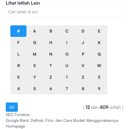
Lihat Istilah Lain
#
A
B
C
D
E
F
G
H
I
J
K
L
M
N
O
P
Q
R
S
T
U
V
W
X
Y
Z
1
2
3
4
5
6
7
8
9
All
(
12
dari
409
istilah
)
SEO Timeline
Google Bard: Definisi, Fitur, dan Cara Mudah Menggunakannya
Homepage