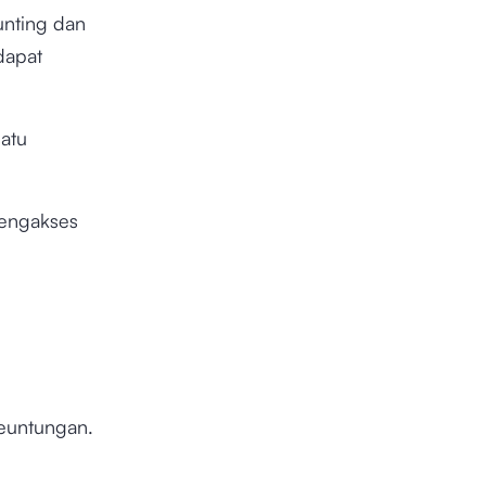
unting dan
dapat
atu
mengakses
keuntungan.