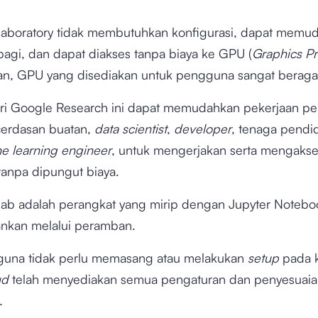
aboratory tidak membutuhkan konfigurasi, dapat memu
bagi, dan dapat diakses tanpa biaya ke GPU (
Graphics P
kan, GPU yang disediakan untuk pengguna sangat berag
ari Google Research ini dapat memudahkan pekerjaan pel
ecerdasan buatan,
data scientist
,
developer
, tenaga pendid
e learning engineer
, untuk mengerjakan serta mengaks
tanpa dipungut biaya.
ab adalah perangkat yang mirip dengan Jupyter Notebo
lankan melalui peramban.
guna tidak perlu memasang atau melakukan
setup
pada 
ud
telah menyediakan semua pengaturan dan penyesuaia
.