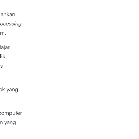
dahkan
rocessing
am.
ajar,
ik,
es
ok yang
komputer
n yang