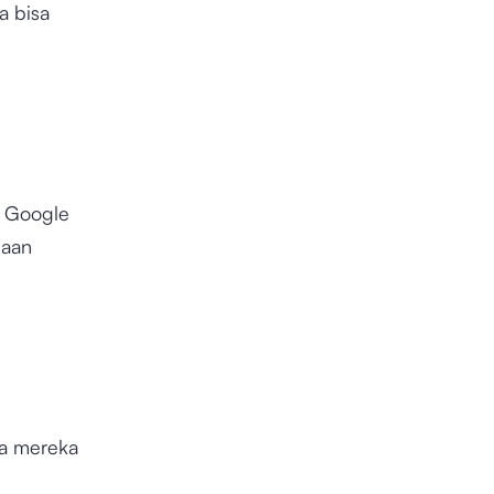
a bisa
n Google
jaan
a mereka