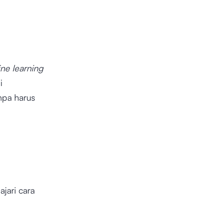
ine learning
i
npa harus
jari cara