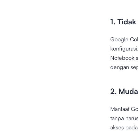
1. Tida
Google Col
konfiguras
Notebook s
dengan sep
2. Muda
Manfaat Go
tanpa harus
akses pada