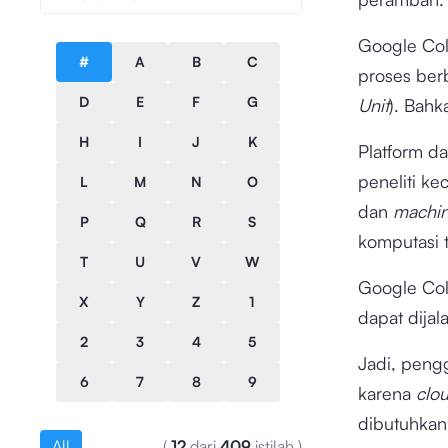
Google Col
#
A
B
C
proses ber
D
E
F
G
Unit
). Bah
H
I
J
K
Platform d
peneliti k
L
M
N
O
dan
machin
P
Q
R
S
komputasi 
T
U
V
W
Google Col
X
Y
Z
1
dapat dija
2
3
4
5
Jadi, peng
6
7
8
9
karena
clo
dibutuhkan
All
(
12
dari
409
istilah
)