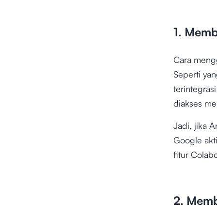
1. Memb
Cara mengg
Seperti ya
terintegras
diakses m
Jadi, jika
Google akt
fitur Colabo
2. Mem