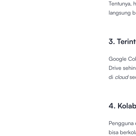
Tentunya, 
langsung b
3. Teri
Google Col
Drive sehi
di
cloud
se
4. Kola
Pengguna 
bisa berko