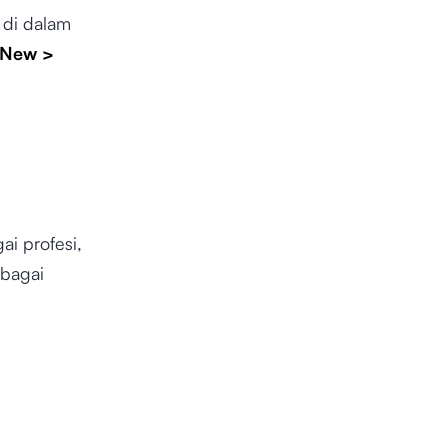
 di dalam
New
>
i profesi,
ebagai