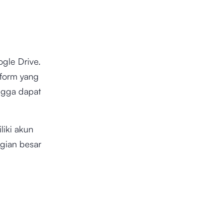
gle Drive.
tform yang
ingga dapat
iki akun
gian besar