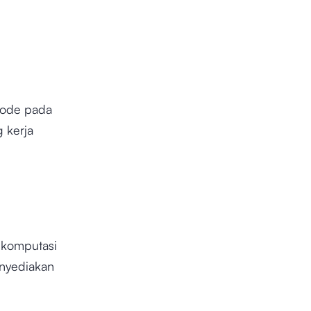
 kode pada
 kerja
 komputasi
enyediakan