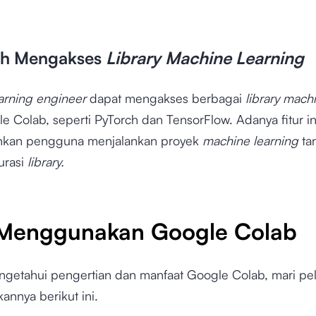
ah Mengakses
Library Machine Learning
arning engineer
dapat mengakses berbagai
library mach
 Colab, seperti PyTorch dan TensorFlow. Adanya fitur in
kan pengguna menjalankan proyek
machine learning
ta
urasi
library.
Menggunakan Google Colab
ngetahui pengertian dan manfaat Google Colab, mari pela
nnya berikut ini.