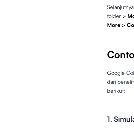
Selanjutny
folder
> Mo
More > Co
Conto
Google Col
dari penel
berikut:
1. Simul