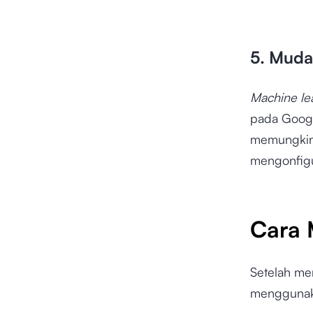
5. Mud
Machine le
pada Google
memungkin
mengonfig
Cara 
Setelah me
menggunaka