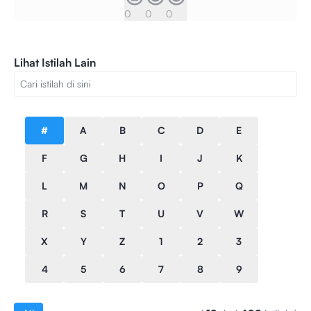
0
0
0
Lihat Istilah Lain
#
A
B
C
D
E
F
G
H
I
J
K
L
M
N
O
P
Q
R
S
T
U
V
W
X
Y
Z
1
2
3
4
5
6
7
8
9