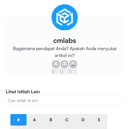
cmlabs
Bagaimana pendapat Anda? Apakah Anda menyukai
artikel ini?
0
0
0
Lihat Istilah Lain
#
A
B
C
D
E