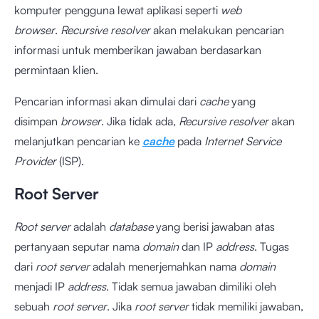
komputer pengguna lewat aplikasi seperti
web
browser
.
Recursive resolver
akan melakukan pencarian
informasi untuk memberikan jawaban berdasarkan
permintaan klien.
Pencarian informasi akan dimulai dari
cache
yang
disimpan
browser
. Jika tidak ada,
Recursive resolver
akan
melanjutkan pencarian ke
cache
pada
Internet Service
Provider
(ISP).
Root Server
Root server
adalah
database
yang berisi jawaban atas
pertanyaan seputar nama
domain
dan IP
address
. Tugas
dari
root server
adalah menerjemahkan nama
domain
menjadi IP
address
. Tidak semua jawaban dimiliki oleh
sebuah
root server
. Jika
root server
tidak memiliki jawaban,