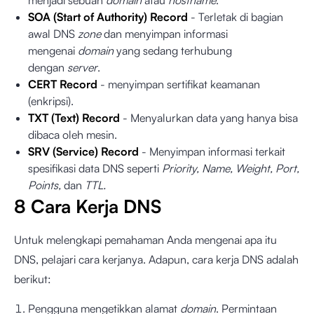
menjadi sebuah
domain
atau
hostname
.
SOA (Start of Authority) Record
- Terletak di bagian
awal DNS
zone
dan menyimpan informasi
mengenai
domain
yang sedang terhubung
dengan
server
.
CERT Record
- menyimpan sertifikat keamanan
(enkripsi).
TXT (Text) Record
- Menyalurkan data yang hanya bisa
dibaca oleh mesin.
SRV (Service) Record
- Menyimpan informasi terkait
spesifikasi data DNS seperti
Priority, Name, Weight, Port,
Points,
dan
TTL.
8 Cara Kerja DNS
Untuk melengkapi pemahaman Anda mengenai apa itu
DNS, pelajari cara kerjanya. Adapun, cara kerja DNS adalah
berikut:
Pengguna mengetikkan alamat
domain
. Permintaan