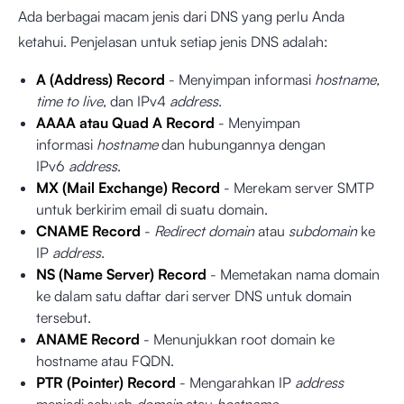
Ada berbagai macam jenis dari DNS yang perlu Anda
ketahui. Penjelasan untuk setiap jenis DNS adalah:
A (Address) Record
- Menyimpan informasi
hostname,
time to live
, dan IPv4
address
.
AAAA atau Quad A Record
- Menyimpan
informasi
hostname
dan hubungannya dengan
IPv6
address
.
MX (Mail Exchange) Record
- Merekam server SMTP
untuk berkirim email di suatu domain.
CNAME Record
-
Redirect
domain
atau
subdomain
ke
IP
address
.
NS (Name Server) Record
- Memetakan nama domain
ke dalam satu daftar dari server DNS untuk domain
tersebut.
ANAME Record
- Menunjukkan root domain ke
hostname atau FQDN.
PTR (Pointer) Record
- Mengarahkan IP
address