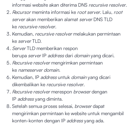
informasi website akan diterima DNS
recursive resolver
.
Recursor
meminta informasi ke
root server
. Lalu,
root
server
akan memberikan alamat
server
DNS TLD
ke
recursive resolver
.
Kemudian,
recursive resolver
melakukan permintaan
ke
server
TLD.
Server
TLD memberikan respon
berupa
server
IP
address
dari
domain
yang dicari.
Recursive resolver
mengirimkan permintaan
ke
nameserver domain
.
Kemudian, IP
address
untuk
domain
yang dicari
dikembalikan ke
recursive resolver
.
Recursive resolver
merespon
browser
dengan
IP
address
yang diminta.
Setelah semua proses selesai,
browser
dapat
mengirimkan permintaan ke website untuk mengambil
konten-konten dengan IP
address
yang ada.