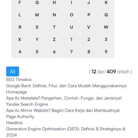
F
G
H
I
J
K
L
M
N
O
P
Q
R
S
T
U
V
W
X
Y
Z
1
2
3
4
5
6
7
8
9
All
(
12
dari
409
istilah
)
SEO Timeline
Google Bard: Definisi, Fitur, dan Cara Mudah Menggunakannya
Homepage
Apa Itu Metadata? Pengertian, Contoh, Fungsi, dan Jenisnya!
Yandex Search Engine
Apa itu Mirror Website? Begini Cara Kerja dan Membuatnya!
Page Authority
Headline
Generative Engine Optimization (GEO): Definisi & Strateginya di
2024