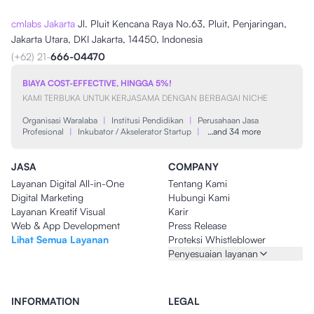
cmlabs Jakarta
Jl. Pluit Kencana Raya No.63, Pluit, Penjaringan,
Jakarta Utara, DKI Jakarta, 14450, Indonesia
(+62) 21-
666-04470
BIAYA COST-EFFECTIVE, HINGGA 5%!
KAMI TERBUKA UNTUK KERJASAMA DENGAN BERBAGAI NICHE
Organisasi Waralaba
|
Institusi Pendidikan
|
Perusahaan Jasa
Profesional
|
Inkubator / Akselerator Startup
|
…and 34 more
JASA
COMPANY
Layanan Digital All-in-One
Tentang Kami
Digital Marketing
Hubungi Kami
Layanan Kreatif Visual
Karir
Web & App Development
Press Release
Lihat Semua Layanan
Proteksi Whistleblower
Penyesuaian layanan
INFORMATION
LEGAL