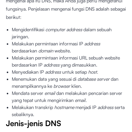
mengenai apa itu DNS, maka Anda juga perlu mengetahui
fungsinya. Penjelasan mengenai fungsi DNS adalah sebagai
berikut:
Mengidentifikasi
computer address
dalam sebuah
jaringan.
Melakukan permintaan informasi IP
address
berdasarkan
domain
website.
Melakukan permintaan informasi URL sebuah website
berdasarkan IP
address
yang dimasukkan.
Menyediakan IP
address
untuk setiap
host
.
Menemukan data yang sesuai di
database server
dan
menampilkannya ke
browser
klien.
Mendata server
email
dan melakukan pencarian server
yang tepat untuk mengirimkan
email.
Melakukan transkrip
hostname
menjadi IP
address
serta
sebaliknya.
Jenis-jenis DNS