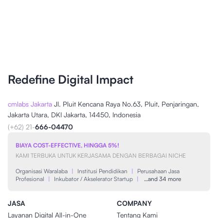
Redefine Digital Impact
cmlabs Jakarta
Jl. Pluit Kencana Raya No.63, Pluit, Penjaringan,
Jakarta Utara, DKI Jakarta, 14450, Indonesia
(+62) 21-
666-04470
BIAYA COST-EFFECTIVE, HINGGA 5%!
KAMI TERBUKA UNTUK KERJASAMA DENGAN BERBAGAI NICHE
Organisasi Waralaba
|
Institusi Pendidikan
|
Perusahaan Jasa
Profesional
|
Inkubator / Akselerator Startup
|
…and 34 more
JASA
COMPANY
Layanan Digital All-in-One
Tentang Kami