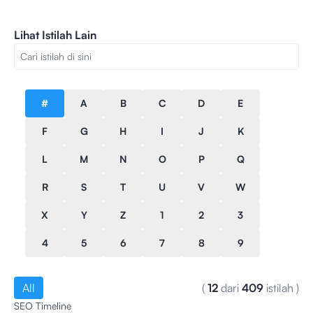
Lihat Istilah Lain
#
A
B
C
D
E
F
G
H
I
J
K
L
M
N
O
P
Q
R
S
T
U
V
W
X
Y
Z
1
2
3
4
5
6
7
8
9
All
(
12
dari
409
istilah
)
SEO Timeline